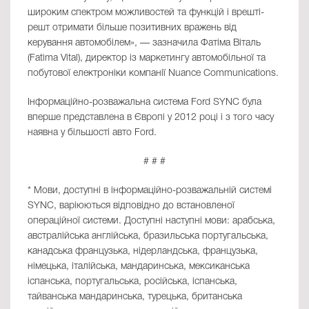
широким спектром можливостей та функцій і врешті-
решт отримати більше позитивних вражень від
керування автомобілем», — зазначила Фатіма Віталь
(Fatima Vital), директор із маркетингу автомобільної та
побутової електроніки компанії Nuance Communications.
Інформаційно-розважальна система Ford SYNC була
вперше представлена в Європі у 2012 році і з того часу
наявна у більшості авто Ford.
# # #
* Мови, доступні в інформаційно-розважальній системі
SYNC, варіюються відповідно до встановленої
операційної системи. Доступні наступні мови: арабська,
австралійська англійська, бразильська португальська,
канадська французька, нідерландська, французька,
німецька, італійська, мандаринська, мексиканська
іспанська, португальська, російська, іспанська,
тайванська мандаринська, турецька, британська