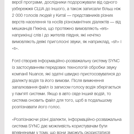
версії програми, дослідники подорожували від одного
узбережжя США до іншого, а також записали більш ніж
2 000 голосів людей у Китаї — представників різних
верств населення та носіїв різноманітних діалектів — від
мешканців Пекіна, що протяжно вимовляють «ers»
наприкінці слів і до жителів півдня, які нечітко
вимовляють деякі приголосні звуки, як наприклад, «sh» і
«s».
Ford створив інформаційно-розважальну систему SYNC
із застосуванням передових технологій обробки звуку
компанії Nuance, які здатні швидко пристосовуватися до
діалекту водія та його вимови. Після вимкнення
запалювання файл із записом голосу водія зберігається
у пам'яті системи. Якщо в авто сяде інший водій, то
система оновить файл для того, щоб в подальшому
розпізнавати його голос.
«Розпізнаючи різні діалекти, інформаційно-розважальна
система SYNC дає можливість користувачам бути
впевненими у тому, що вони зможуть скористатися