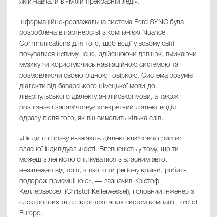
якій навчали в «Моїй прекрасній леді».
Інформаційно-розважальна система Ford SYNC була
розроблена в партнерстві з компанією Nuance
Communications для того, щоб водії у всьому світі
почувалися невимушено, здійснюючи дзвінок, вмикаючи
музику чи користуючись навігаційною системою та
розмовляючи своєю рідною говіркою. Система розуміє
діалекти від баварського німецької мови до
ліверпульського діалекту англійської мови, а також
розпізнає і запам'ятовує конкретний діалект водія
одразу після того, як він вимовить кілька слів.
«Люди по праву вважають діалект ключовою рисою
власної індивідуальності. Впевненість у тому, що ти
можеш з легкістю спілкуватися з власним авто,
незалежно від того, з якого ти регіону країни, робить
подорож приємнішою», — зазначив Крістоф
Келлервессел (Christof Kellerwessel), головний інженер з
електронних та електротехнічних систем компанії Ford of
Europe.