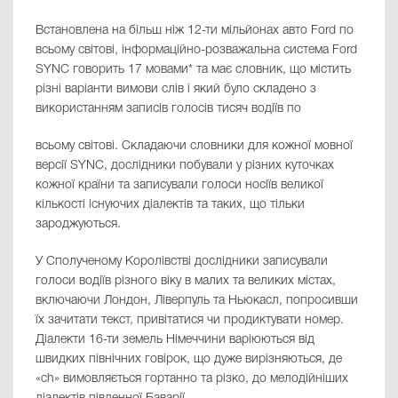
Встановлена на більш ніж 12-ти мільйонах авто Ford по
всьому світові, інформаційно-розважальна система Ford
SYNC говорить 17 мовами* та має словник, що містить
різні варіанти вимови слів і який було складено з
використанням записів голосів тисяч водіїв по
всьому світові. Складаючи словники для кожної мовної
версії SYNC, дослідники побували у різних куточках
кожної країни та записували голоси носіїв великої
кількості існуючих діалектів та таких, що тільки
зароджуються.
У Сполученому Королівстві дослідники записували
голоси водіїв різного віку в малих та великих містах,
включаючи Лондон, Ліверпуль та Ньюкасл, попросивши
їх зачитати текст, привітатися чи продиктувати номер.
Діалекти 16-ти земель Німеччини варіюються від
швидких північних говірок, що дуже вирізняються, де
«ch» вимовляється гортанно та різко, до мелодійніших