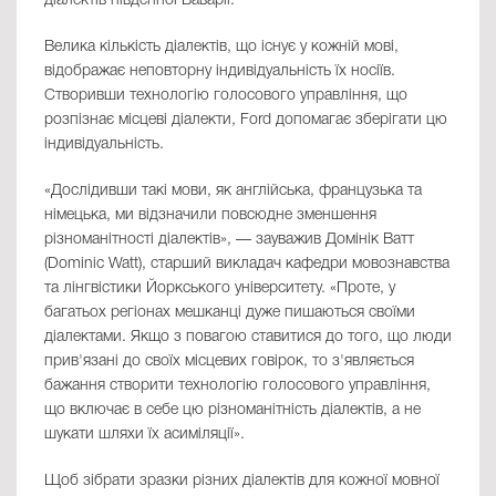
діалектів південної Баварії.
Велика кількість діалектів, що існує у кожній мові,
відображає неповторну індивідуальність їх носіїв.
Створивши технологію голосового управління, що
розпізнає місцеві діалекти, Ford допомагає зберігати цю
індивідуальність.
«Дослідивши такі мови, як англійська, французька та
німецька, ми відзначили повсюдне зменшення
різноманітності діалектів», — зауважив Домінік Ватт
(Dominic Watt), старший викладач кафедри мовознавства
та лінгвістики Йоркського університету. «Проте, у
багатьох регіонах мешканці дуже пишаються своїми
діалектами. Якщо з повагою ставитися до того, що люди
прив'язані до своїх місцевих говірок, то з'являється
бажання створити технологію голосового управління,
що включає в себе цю різноманітність діалектів, а не
шукати шляхи їх асиміляції».
Щоб зібрати зразки різних діалектів для кожної мовної