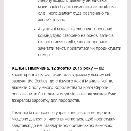
ліверпульського діалекту англійської
мови;водієві варто вимовити лише кілька
слів і його діалект буде розпізнано та
запам'ятовано
Акустичні моделі та словник голосових
команд було створено на основі записів
голосів тисяч водіїв, яких попросили
зачитати текст, привітатися чи продиктувати
номер
КЕЛЬН, Німеччина, 12 жовтня 2015 року
— від
характерного скауза, який став відомим у всьому світі
завдяки the Beatles, до співучого кокні Майкла Кейна,
діалекти Сполученого Королівства та країн Європи
розважали та бентежили слухачів, а також завжди були
джерелом заробітку для пародистів.
Технологія голосового управління інколи не терпить
місцевих діалектів і часто вимагається, щоб користувач
звертався до неї стандартною британською вимовою,