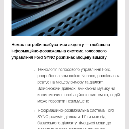
Немає потреби позбуватися акценту — глобальна
інформаційно-розважальна система голосового
управління Ford SYNC розпізнає місцеву вимову
Технологія голосового управління Ford,
розроблена компанією Nuance, розпізнає та
реагує на місцеву вимову та діалект.
Здійснюючи дзвінок, вмикаючи музику чи
користуючись навігаційною системою, водій
може говорити невимушено
Інформаційно-розважальна система Ford
SYNC розуміє діалекти 17-ти мов від
баварського діалекту німецької мови до