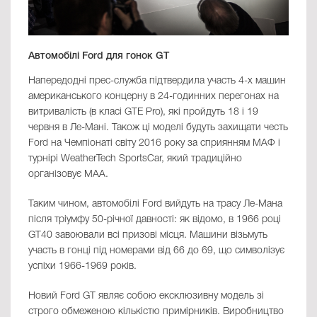
Автомобілі Ford для гонок GT
Напередодні прес-служба підтвердила участь 4-х машин
американського концерну в 24-годинних перегонах на
витривалість (в класі GTE Pro), які пройдуть 18 і 19
червня в Ле-Мані. Також ці моделі будуть захищати честь
Ford на Чемпіонаті світу 2016 року за сприянням МАФ і
турнірі WeatherTech SportsCar, який традиційно
організовує МАА.
Таким чином, автомобілі Ford вийдуть на трасу Ле-Мана
після тріумфу 50-річної давності: як відомо, в 1966 році
GT40 завоювали всі призові місця. Машини візьмуть
участь в гонці під номерами від 66 до 69, що символізує
успіхи 1966-1969 років.
Новий Ford GT являє собою ексклюзивну модель зі
строго обмеженою кількістю примірників. Виробництво