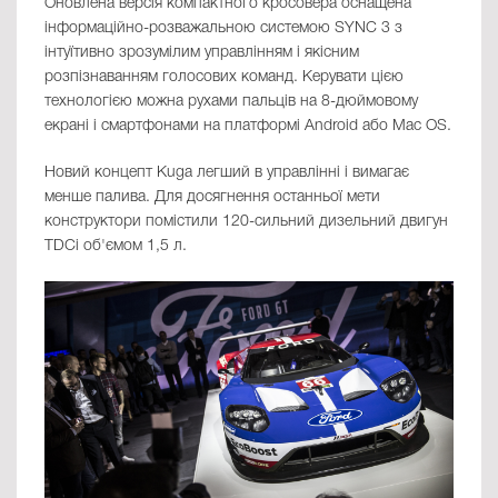
Оновлена ​​версія компактного кросовера оснащена
інформаційно-розважальною системою SYNC 3 з
інтуїтивно зрозумілим управлінням і якісним
розпізнаванням голосових команд. Керувати цією
технологією можна рухами пальців на 8-дюймовому
екрані і смартфонами на платформі Android або Mac OS.
Новий концепт Kuga легший в управлінні і вимагає
менше палива. Для досягнення останньої мети
конструктори помістили 120-сильний дизельний двигун
TDCi об'ємом 1,5 л.