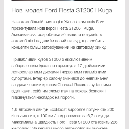
Нові моделі Ford Fiesta ST200 і Kuga
На автомобільній виставці в Женеві компанія Ford
презентувала нові версії Fiesta ST200 і Kuga.
Американські розробники збільшили потужність
автомобілів і надали їм новий вигляд, що зробить
концепти більш затребуваними на світовому ринку.
Привабливий кузов ST200 з ексклюзивним
забарвленням ідеально гармонує з 17-дюймовими
легкосплавними дисками і червоними гальмівними
супортами. Інтер'єр салону змінився до невпізнання
завдяки чорним кріслам Charcoal Recaro з вугільними
відтінками, срібним елементам на поясах безпеки і
підсвічується накладок на пороги.
1,6-літровий двигун EcoBoost виробляє потужність 200
кінських сил, а 100 км / год розвиває за 6,7 секунди.
Максимальна швидкість Ford Fiesta ST200 становить 226
км/годину. За кермом цього автомобіля ви зможете