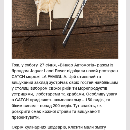
Тож, у суботу, 27 січня, «Віннер Автомотів» разом із
брендом Jaguar Land Rover відвідали новий ресторан
CATCH мережі LA FAMIGLIA. Цей стильний та
вишуканий заклад зустрічає своїх гостей найбільшим
у столиці вибором свіжої риби ти морепродуктів,
устрицями, лобстареми та крабами. Особливу увагу
в САTCH приділяють шампанскому – 150 видів, та
білим винам – понад 200 видів. Тут знають, як
розкрити смак кожної страви та вишукано її
презентувати.
Окрім кулінарних шедеврів, клієнти мали змогу