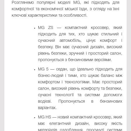
Розглянемо популярні моделі MG, які підходять для
комфортної та економічної міської їзди, з огляду на їхні
ключові характеристики та особливості.
MG ZS — компактний кросовер, який
підходить для тих, хто шукає стильний і
сучасний автомобіль, цінує комфорт і
безпеку. Він має сучасний дизайн, високий
рівень безпеки, зручний і просторий салон,
пропонується з бензиновими версіями.
MG 5 — седан, що ідеально підходить для
бізнес-людей і тими, хто шукає баланс між
комфортом і технологіями. Має просторий
салон, високий рівень комфорту та безпеки,
сучасні технології та системи допомоги
водієві. Пропонується в бензинових
варіантах.
MG HS — новий компактний кросовер, який
має елегантний дизайн, високу якість
матеріалів оздоблення, просунуті системи