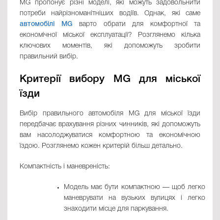
MG пропонує різні моделі, які можуть задовольнити
потреби найрізноманітніших водіїв. Однак, які саме
автомобілі MG
варто обрати для комфортної та
економічної міської експлуатації? Розглянемо кілька
ключових моментів, які допоможуть зробити
правильний вибір.
Критерії вибору MG для міської
їзди
Вибір правильного автомобіля MG для міської їзди
передбачає врахування різних чинників, які допоможуть
вам насолоджуватися комфортною та економічною
їздою. Розглянемо кожен критерій більш детально.
Компактність і маневреність:
Модель має бути компактною — щоб легко
маневрувати на вузьких вулицях і легко
знаходити місце для паркування.