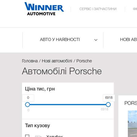
СЕРВІС І ЗАПЧАСТИНИ
Ф
АВТО У НАЯВНОСТІ
НОВІ А
Головна
Нові автомобілі
Porsche
Автомобілі Porsche
Ціна тис, грн
0
6918
PORS
6918
0
Тип кузову