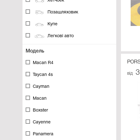
Хетчбек
Позашляховик
Купе
Легкові авто
Модель
PORS
Macan R4
3
від
Taycan 4s
Cayman
Macan
Boxster
Cayenne
Panamera