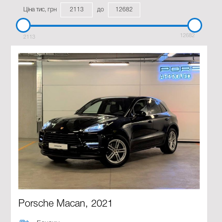
Ціна тис, грн
до
12682
2113
Porsche Macan, 2021