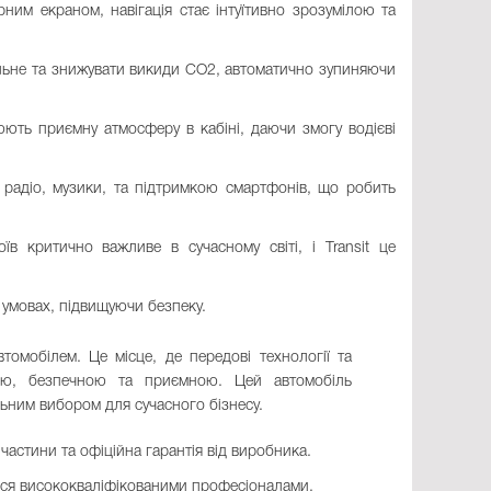
им екраном, навігація стає інтуїтивно зрозумілою та
альне та знижувати викиди CO2, автоматично зупиняючи
рюють приємну атмосферу в кабіні, даючи змогу водієві
о радіо, музики, та підтримкою смартфонів, що робить
в критично важливе в сучасному світі, і Transit це
 умовах, підвищуючи безпеку.
томобілем. Це місце, де передові технології та
ою, безпечною та приємною. Цей автомобіль
льним вибором для сучасного бізнесу.
пчастини та офіційна гарантія від виробника.
атися висококваліфікованими професіоналами.