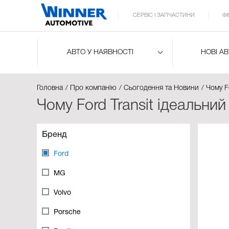
СЕРВІС І ЗАПЧАСТИНИ
Ф
АВТО У НАЯВНОСТІ
НОВІ А
Головна
Про компанію
Сьогодення та Новини
Чому F
Чому Ford Transit ідеальни
Бренд
Ford
MG
Volvo
Porsche