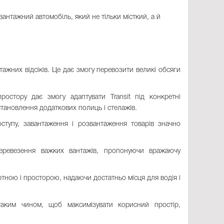
вантажний автомобіль, який не тільки місткий, а й
нтажних відсіків. Це дає змогу перевозити великі обсяги
ростору дає змогу адаптувати Transit під конкретні
становлення додаткових полиць і стелажів.
тупу, завантаження і розвантаження товарів значно
перевезення важких вантажів, пропонуючи вражаючу
тною і просторою, надаючи достатньо місця для водія і
таким чином, щоб максимізувати корисний простір,