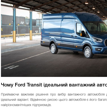
Чому Ford Transit ідеальний вантажний авт
Приймаючи важливе рішення про вибір вантажного автомобіля 
ідеальний варіант. Відмінною рисою цього автомобіля є його бага
найрізноманітніших підприємців.