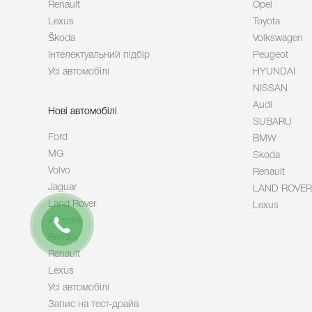
Renault
Opel
Lexus
Toyota
Škoda
Volkswagen
Інтелектуальний підбір
Peugeot
Усі автомобілі
HYUNDAI
NISSAN
Audi
Нові автомобілі
SUBARU
Ford
BMW
MG
Skoda
Volvo
Renault
Jaguar
LAND ROVER
Land Rover
Lexus
Porsche
Bentley
Renault
Lexus
Усі автомобілі
Запис на тест-драйв