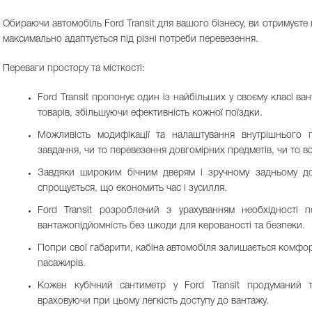
Обираючи автомобіль Ford Transit для вашого бізнесу, ви отримуєте 
максимально адаптується під різні потреби перевезення.
Переваги простору та місткості:
Ford Transit пропонує один із найбільших у своєму класі ва
товарів, збільшуючи ефективність кожної поїздки.
Можливість модифікації та налаштування внутрішнього п
завдання, чи то перевезення довгомірних предметів, чи то в
Завдяки широким бічним дверям і зручному задньому дос
спрощується, що економить час і зусилля.
Ford Transit розроблений з урахуванням необхідності 
вантажопідйомність без шкоди для керованості та безпеки.
Попри свої габарити, кабіна автомобіля залишається комфор
пасажирів.
Кожен кубічний сантиметр у Ford Transit продуманий 
враховуючи при цьому легкість доступу до вантажу.