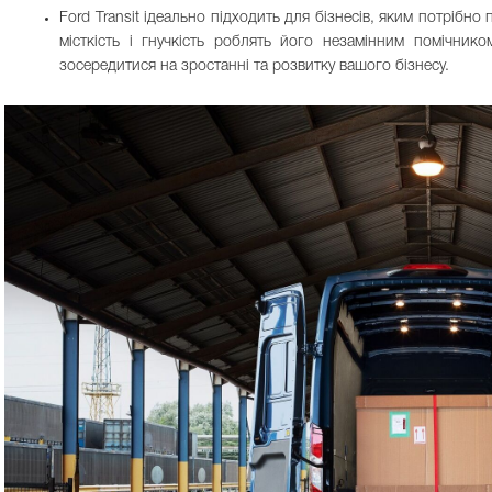
Ford Transit ідеально підходить для бізнесів, яким потрібн
місткість і гнучкість роблять його незамінним помічник
зосередитися на зростанні та розвитку вашого бізнесу.