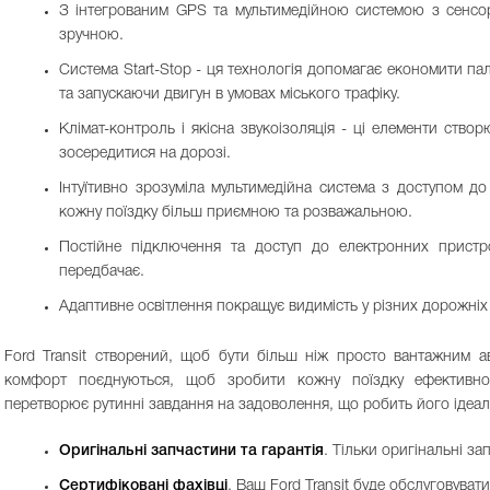
З інтегрованим GPS та мультимедійною системою з сенсорн
зручною.
Система Start-Stop - ця технологія допомагає економити п
та запускаючи двигун в умовах міського трафіку.
Клімат-контроль і якісна звукоізоляція - ці елементи ство
зосередитися на дорозі.
Інтуїтивно зрозуміла мультимедійна система з доступом д
кожну поїздку більш приємною та розважальною.
Постійне підключення та доступ до електронних пристрої
передбачає.
Адаптивне освітлення покращує видимість у різних дорожніх
Ford Transit створений, щоб бути більш ніж просто вантажним ав
комфорт поєднуються, щоб зробити кожну поїздку ефективн
перетворює рутинні завдання на задоволення, що робить його ідеа
Оригінальні запчастини та гарантія
. Тільки оригінальні за
Сертифіковані фахівці
. Ваш Ford Transit буде обслуговув