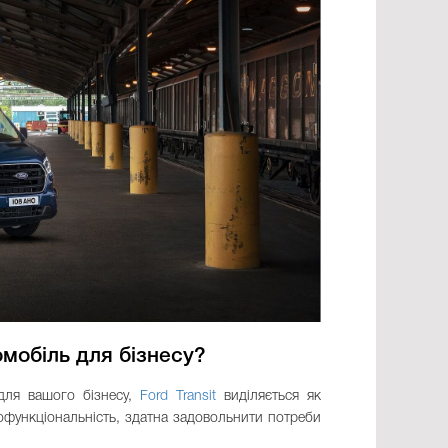
омобіль для бізнесу?
для вашого бізнесу,
Ford Transit
виділяється як
тофункціональність, здатна задовольнити потреби