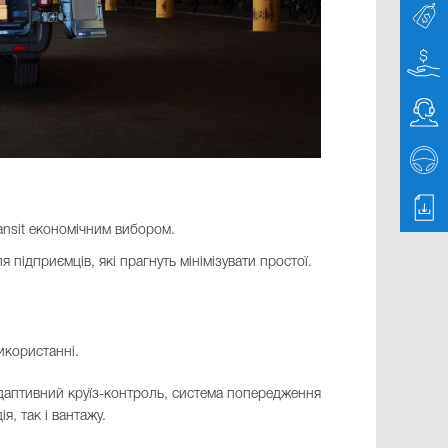
ransit економічним вибором.
я підприємців, які прагнуть мінімізувати простої.
икористанні.
адаптивний круїз-контроль, система попередження
я, так і вантажу.