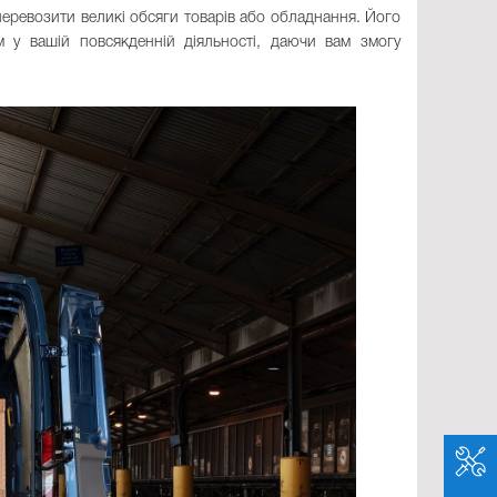
о перевозити великі обсяги товарів або обладнання. Його
ом у вашій повсякденній діяльності, даючи вам змогу