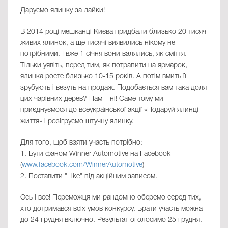
Даруємо ялинку за лайки!
В 2014 році мешканці Києва придбали близько 20 тисяч
живих ялинок, а ще тисячі виявились нікому не
потрібними. І вже 1 січня вони валялись, як сміття.
Тільки уявіть, перед тим, як потрапити на ярмарок,
ялинка росте близько 10-15 років. А потім вмить її
зрубують і везуть на продаж. Подобається вам така доля
цих чарівних дерев? Нам – ні! Саме тому ми
приєднуємося до всеукраїнської акції «Подаруй ялинці
життя» і розігруємо штучну ялинку.
Для того, щоб взяти участь потрібно:
1. Бути фаном Winner Automotive на Facebook
(
www.facebook.com/WinnerAutomotive
)
2. Поставити "Like" під акційним записом.
Ось і все! Переможця ми рандомно оберемо серед тих,
хто дотримався всіх умов конкурсу. Брати участь можна
до 24 грудня включно. Результат оголосимо 25 грудня.