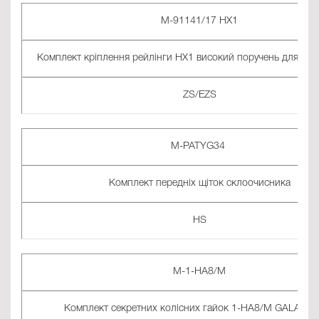
M-91141/17 HX1
Комплект кріплення рейлінги HX1 високий поручень для кор
ZS/EZS
M-PATYG34
Комплект передніх щіток склоочисника
HS
M-1-HA8/M
Комплект секретних колісних гайок 1-HA8/M GALAXY