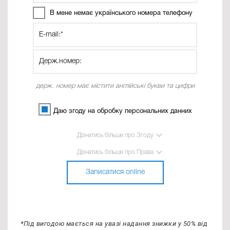
В мене немає українського номера телефону
держ. номер має містити англійські букви та цифри
Даю згоду на обробку персональних данних
Дізнатись більше про Згоду
Дізнатись більше про Права
Записатися online
*Під вигодою мається на увазі надання знижки у 50% від