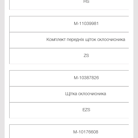
HS
M-11039981
Комплект передніх щіток склоочисника
ZS
M-10387826
Щітка склоочисника
EZS
M-10176608