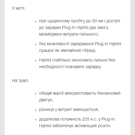
У місті:
при щоденному пробігу до 50 км і доступі
до зарядки Plug-in Hybrid дає змогу
мінімізувати витрати пального;
без можливості заряджання Plug-in Hybrid
працює як звичайний гібрид;
Hybrid стабільно економить пальне без
необхідності планувати зарядку.
На трасі:
обидві версії використовують бензиновий
двигун;
різниця у витраті зменшується;
додаткова потужність 225 к.с. у Plug-in
Hybrid забезпечує активніший розгін.