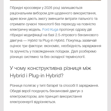
Гібридні кросовери у 2026 році залишаються
раціональним вибором для щоденного використання,
адже вони дають змогу зменшити витрати пального та
отримати сучасні технології без переходу на повністю
електричну модель.
Ford Kuga
пропонує одразу дві
гібридні модифікації на базі 2.5-літрового бензинового
двигуна — Hybrid та Plug-in Hybrid. Покупець зазвичай
оцінює три фактори: економію, необхідність заряджання
та зручність у повсякденних поїздках. Далі розберемо
різницю системно та без складної термінології.
У чому конструктивна різниця між
Hybrid і Plug-in Hybrid?
Різниця полягає у типі батареї та способі її заряджання.
Обидві версії поєднують бензиновий двигун з
електромотором, але принцип використання
електроенергії відрізняється.