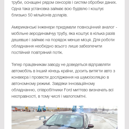
труби, оснащені рядом сенсорів і систем обробки даних.
Одна така установка займає всю будівлю і коштує
близько 50 мільйонів доларів.
Американські інженери придумали повноцінний аналог -
мобільнe аеродинамічyу трубу, яка коштує в кілька разів
дешевше і займає на порядок менше місця. Для роботи
обладнання необхідно всього лише забезпечити
постійний повітряний потік.
Тепер працівникам заводу не доведеться відправляти
автомобіль в інший кінець країни, досить витягти авто з
конвеєра і провести дослідження на шумоізоляцію в
автономному режимі. Завдяки інноваційному
обладнанню, співробітники Ford миттєво визначать всі
несправності, в тому числі і малопомітні.