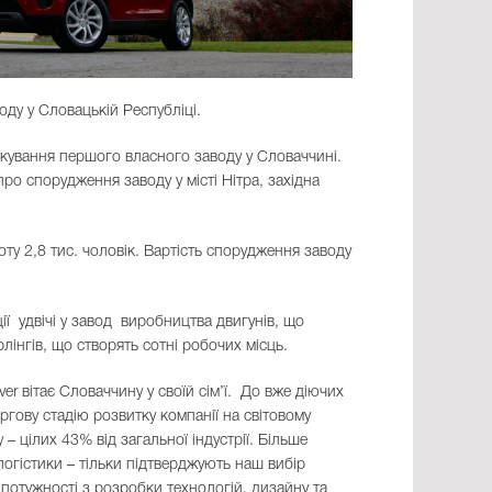
у у Словацькій Республіці.
кування першого власного заводу у Словаччині.
ро спорудження заводу у місті Нітра, західна
ту 2,8 тис. чоловік. Вартість спорудження заводу
ії удвічі у завод виробництва двигунів, що
рлінгів, що створять сотні робочих місць.
r вітає Словаччину у своїй сім’ї. До вже діючих
ргову стадію розвитку компанії на світовому
– цілих 43% від загальної індустрії. Більше
логістики – тільки підтверджують наш вибір
 потужності з розробки технологій, дизайну та