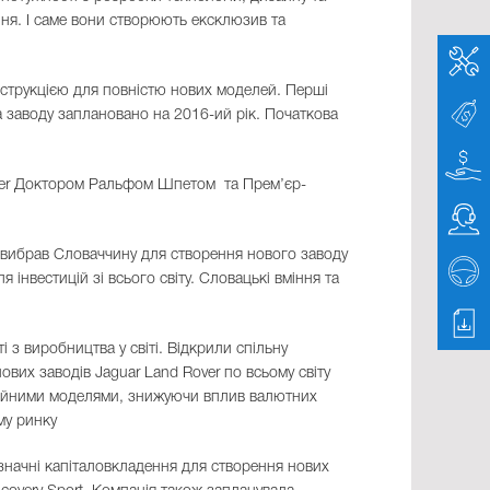
ення. І саме вони створюють ексклюзив та
струкцією для повністю нових моделей. Перші
ва заводу заплановано на 2016-ий рік. Початкова
over Доктором Ральфом Шпетом та Прем’єр-
er вибрав Словаччину для створення нового заводу
інвестицій зі всього світу. Словацькі вміння та
 з виробництва у світі. Відкрили спільну
ових заводів Jaguar Land Rover по всьому світу
ваційними моделями, знижуючи вплив валютних
вому ринку
 значні капіталовкладення для створення нових