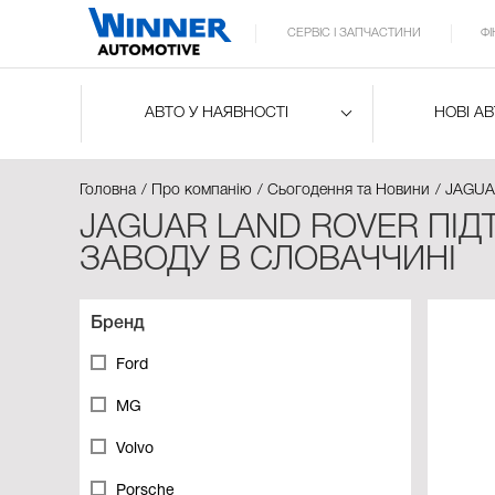
СЕРВІС І ЗАПЧАСТИНИ
Ф
АВТО У НАЯВНОСТІ
НОВІ А
Головна
Про компанію
Сьогодення та Новини
JAGUA
JAGUAR LAND ROVER ПІД
ЗАВОДУ В СЛОВАЧЧИНІ
Бренд
Ford
MG
Volvo
Porsche