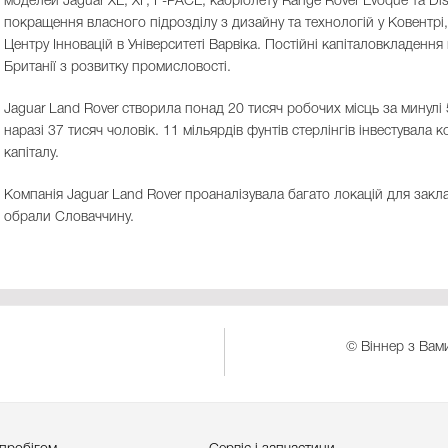
моделей Jaguar XE, XF, F-PACE, кабріолету Range Rover Evoque та Di
покращення власного підрозділу з дизайну та технологій у Ковентрі
Центру Інновацій в Університеті Варвіка. Постійні капіталовкладення
Британії з розвитку промисловості.
Jaguar Land Rover створила понад 20 тисяч робочих місць за минулі 5
наразі 37 тисяч чоловік. 11 мільярдів фунтів стерлінгів інвестувала
капіталу.
Компанія Jaguar Land Rover проаналізувала багато локацій для закл
обрали Словаччину.
© Віннер з Вами