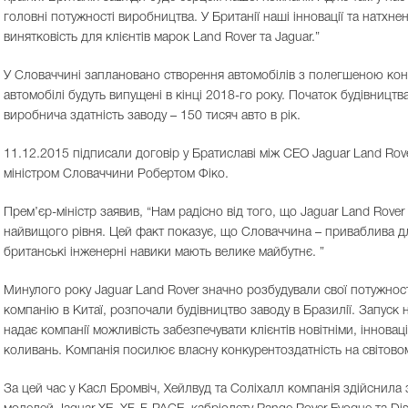
головні потужності виробництва. У Британії наші інновації та натхн
винятковість для клієнтів марок Land Rover та Jaguar.”
У Словаччині заплановано створення автомобілів з полегшеною кон
автомобілі будуть випущені в кінці 2018-го року. Початок будівницт
виробнича здатність заводу – 150 тисяч авто в рік.
11.12.2015 підписали договір у Братиславі між CEO Jaguar Land R
міністром Словаччини Робертом Фіко.
Прем’єр-міністр заявив, “Нам радісно від того, що Jaguar Land Rov
найвищого рівня. Цей факт показує, що Словаччина – приваблива для 
британські інженерні навики мають велике майбутнє. ”
Минулого року Jaguar Land Rover значно розбудували свої потужності
компанію в Китаї, розпочали будівництво заводу в Бразилії. Запуск н
надає компанії можливість забезпечувати клієнтів новітніми, інно
коливань. Компанія посилює власну конкурентоздатність на світо
За цей час у Касл Бромвіч, Хейлвуд та Соліхалл компанія здійснила