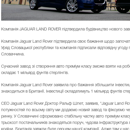
Компанія JAGUAR LAND ROVER підтвердила будівництво нового завод
Компанія Jaguar Land Rover підтвердила своє бажання щодо започат
Уряд Словацької республіки та компанія підписали відповідну угоду п
Словаччина.
Сучасний завод зі створення авто преміум класу зможе взяти на робо
складає 1 мільярд фунтів стерлінгів.
Компанія Jaguar Land Rover заявила про бажання збільшити інвестиц
знаходиться в Британії. Інвестиції складатимуть 1 мільярд фунтів сте
CEO Jaguar Land Rover Доктор Ральф Шпет, заявив, "Jaguar Land Rove
потужностей по всьому світу ми додаємо новий завод та фіксуємо че
ринку. У Словаччині сформовано стабільну частку авто преміум класу 
трьохсот постачальників знаходяться поруч, чудова інфраструктура 
країни. Британія завжди буде серцем нашої компанії. Адже там у нас