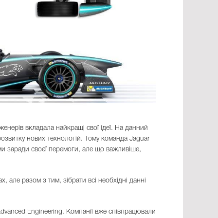
енерів вкладала найкращі свої ідеї. На данний
 розвитку нових технологій. Тому команда Jaguar
и заради своєї перемоги, але що важливіше,
, але разом з тим, зібрати всі необхідні данні
Advanced Engineering. Компанії вже співпрацювали