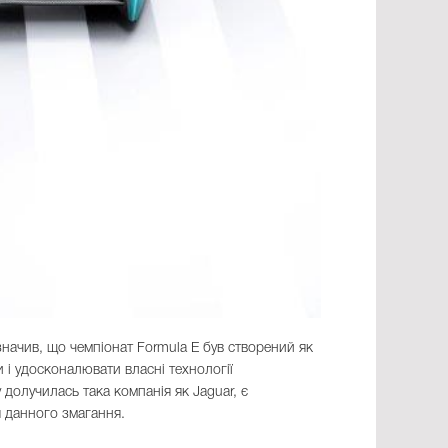
значив, що чемпіонат Formula E був створений як
і удосконалювати власні технології
 долучилась така компанія як Jaguar, є
я данного змагання.