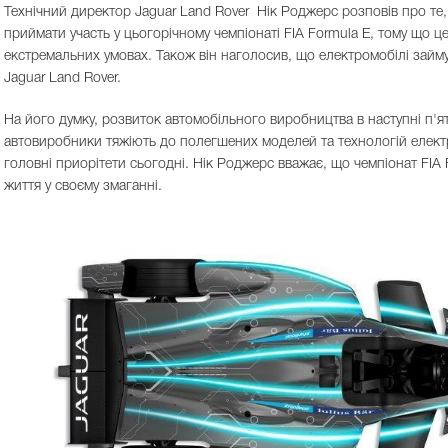
Технічний директор Jaguar Land Rover Нік Роджерс розповів про те,
приймати участь у цьогорічному чемпіонаті FIA Formula E, тому що це
екстремальних умовах. Також він наголосив, що електромобілі займ
Jaguar Land Rover.
На його думку, розвиток автомобільного виробництва в наступні п'ят
автовиробники тяжіють до полегшених моделей та технологій електриф
головні приорітети сьогодні. Нік Роджерс вважає, що чемпіонат FIA For
життя у своєму змаганні.