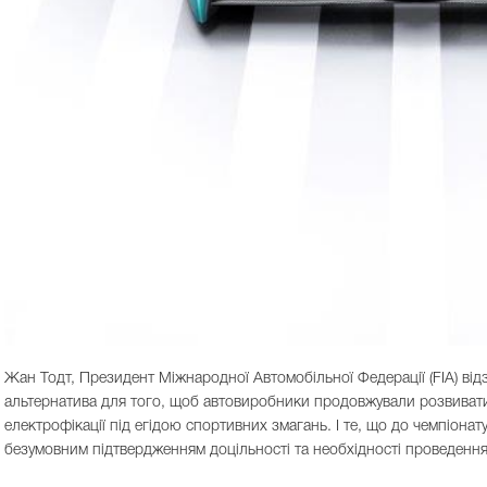
Жан Тодт, Президент Міжнародної Автомобільної Федерації (FIA) від
альтернатива для того, щоб автовиробники продовжували розвивати 
електрофікації під егідою спортивних змагань. І те, що до чемпіонату
безумовним підтвердженням доцільності та необхідності проведенн