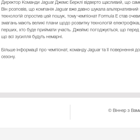
Директор Команди Jaguar Джемс Берклі відверто щасливий, що саме 
Він розповів, що компанія Jaguar вже давно шукала альтернативний 
технологій спростив цей пошук, тому чемпіонат Formula E став оче
змагань мають великі плани щодо розвитку технологій електрофікац
перших, хто буде приймати участь. Джеймс погоджується, що перед н
що всі зусилля будуть немарні.
Більше інформації про чемпіонат, команду Jaguar та її повернення до
сезону.
© Віннер з Вами