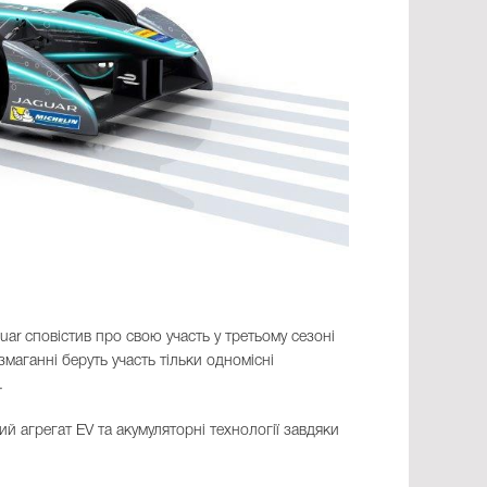
uar сповістив про свою участь у третьому сезоні
маганні беруть участь тільки одномісні
.
й агрегат EV та акумуляторні технології завдяки