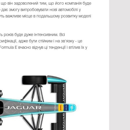
 що він задоволений тим, що його компанія буде
 дає змогу випробовувати нові автомобілі у
уть важливе місце в подальшому розвитку моделі
ь років буде дуже інтенсивним. Всі
ікації, адже бути стійким і на зв'язку - це
mula E вчасно відчув ці тенденції і втілив їх у