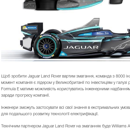
Щоб зробити Jaguar Land Rover вартим змагання, команда з 8000 інж
момент компанія є лідером у Великобританії по інвестиціям у галузі
Formula E матиме можливість користуватись інженерними надбанням
заради прогресу компанії.
Інженери зможуть застосувати всі свої знання в екстримальних умовах
для подальшого розвитку технології електрифікації.
Технічним партнером Jaguar Land Rover на змаганнях буде Williams 