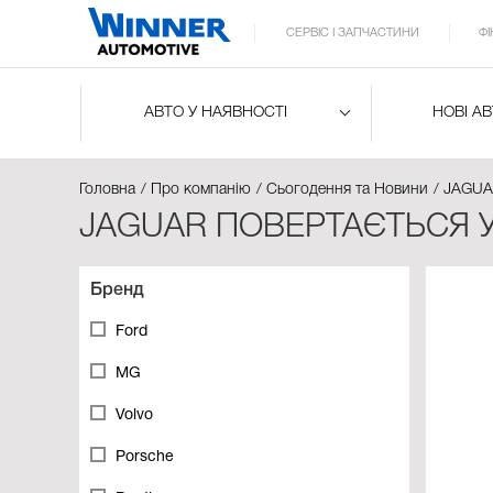
СЕРВІС І ЗАПЧАСТИНИ
Ф
АВТО У НАЯВНОСТІ
НОВІ А
Головна
Про компанію
Сьогодення та Новини
JAGUA
JAGUAR ПОВЕРТАЄТЬСЯ У
Бренд
Ford
MG
Volvo
Porsche