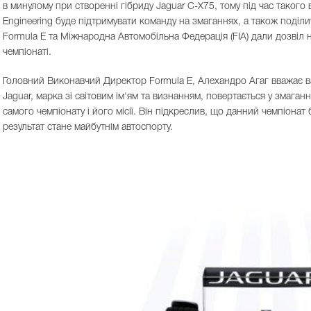
в минулому при створенні гібриду Jaguar C-X75, тому під час такого
Engineering буде підтримувати команду на змаганнях, а також поділ
Formula E та Міжнародна Автомобільна Федерація (FIA) дали дозвіл на
чемпіонаті.
Головний Виконавчий Директор Formula E, Алехандро Агаг вважає в
Jaguar, марка зі світовим ім'ям та визнанням, повертається у змаган
самого чемпіонату і його місії. Він підкреслив, що данний чемпіонат 
результат стане майбутнім автоспорту.