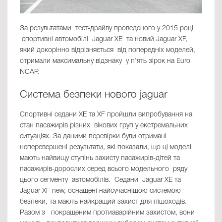
За результатами тест-драйву проведеного у 2015 році
спортивні автомобілі Jaguar XE та новий Jaguar XF,
який докорінно відрізняється від попередніх моделей,
отримали максимальну відзнаку у п’ять зірок на Euro
NCAP.
Система безпеки нового jaguar
Спортивні седани XE та XF пройшли випробування на
стан пасажирів різних вікових груп у екстремальних
ситуаціях. За даними перевірки були отримані
неперевершені результати, які показали, що ці моделі
мають найвищу ступінь захисту пасажирів-дітей та
пасажирів-дорослих серед всього модельного ряду
цього сегменту автомобілів. Седани Jaguar XE та
Jaguar XF new, оснащені найсучаснішою системою
безпеки, та мають найкращий захист для пішоходів.
Разом з покращеним протиаварійним захистом, вони