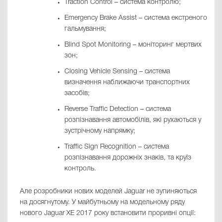
Traction Control – система контролю;
Emergency Brake Assist – система екстреного
гальмування;
Blind Spot Monitoring – моніторинг мертвих
зон;
Closing Vehicle Sensing – система
визначення наближаючи транспортних
засобів;
Reverse Traffic Detection – система
розпізнавання автомобілів, які рухаються у
зустрічному напрямку;
Traffic Sign Recognition – система
розпізнавання дорожніх знаків, та круїз
контроль.
Але розробники нових моделей Jaguar не зупиняються
на досягнутому. У майбутньому на модельному ряду
нового Jaguar XЕ 2017 року встановити проривні опції: