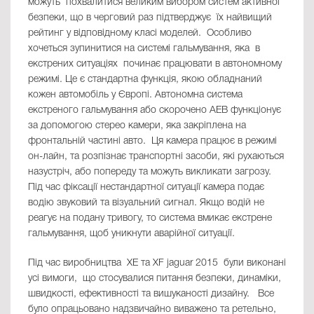
можуть похвалитися великим вибором систем активної
безпеки, що в черговий раз підтверджує їх найвищий
рейтинг у відповідному класі моделей. Особливо
хочеться зупинитися на системі гальмування, яка в
екстрених ситуаціях починає працювати в автономному
режимі. Це є стандартна функція, якою обладнаний
кожен автомобіль у Європі. Автономна система
екстреного гальмування або скорочено АЕВ функціонує
за допомогою стерео камери, яка закріплена на
фронтальній частині авто. Ця камера працює в режимі
он-лайн, та розпізнає транспортні засоби, які рухаються
назустріч, або попереду та можуть викликати загрозу.
Під час фіксації нестандартної ситуації камера подає
водію звуковий та візуальний сигнал. Якщо водій не
реагує на подану тривогу, то система вмикає екстрене
гальмування, щоб уникнути аварійної ситуації.
Під час виробництва XE та XF jaguar 2015 були виконані
усі вимоги, що стосувалися питання безпеки, динаміки,
швидкості, ефективності та вишуканості дизайну. Все
було опрацьовано надзвичайно виважено та ретельно,