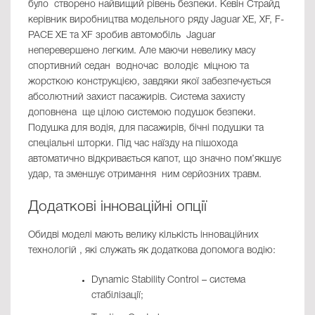
було створено найвищий рівень безпеки. Кевін Страйд
керівник виробництва модельного ряду Jaguar XE, XF, F-
PACE XE та XF зробив автомобіль Jaguar
неперевершено легким. Але маючи невелику масу
спортивний седан водночас володіє міцною та
жорсткою конструкцією, завдяки якої забезпечується
абсолютний захист пасажирів. Система захисту
доповнена ще цілою системою подушок безпеки.
Подушка для водія, для пасажирів, бічні подушки та
спеціальні шторки. Під час наїзду на пішохода
автоматично відкривається капот, що значно пом’якшує
удар, та зменшує отримання ним серйозних травм.
Додаткові інноваційні опції
Обидві моделі мають велику кількість інноваційних
технологій , які служать як додаткова допомога водію:
Dynamic Stability Control – система
стабілізації;