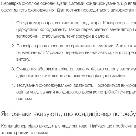
Перевірка охоплює основні вузли системи кондиціонування, що вплив
ефективність охолодження. Діагностика проводиться з використан
Огляд компресора, вентилятора, радіатора. Компресор — кл
циркуляцію холодоагенту. Також перевіряється вентилятор і 
теплообмін і стабільність температури в салоні.
Перевірка рівня фреону та герметичності системи. Зниження 
герметичності. У рамках перевірки визначається, чи є потре
витоку.
Очищення або заміна фільтра салону. Фільтр салону затримує
здійснюється очищення або рекомендація щодо заміни.
Тестування охолоджувальної здатності. Проводиться вимірюва
оцінка часу, за який кондиціонер досягає потрібної темпера
системи.
Які ознаки вказують, що кондиціонер потребу
Кондиціонер рідко виходить з ладу раптово. Найчастіше проблеми
характерними ознаками.