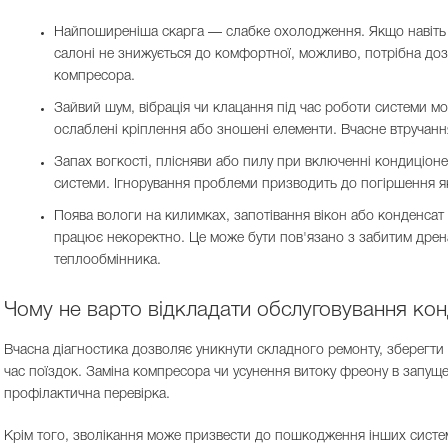
Найпоширеніша скарга — слабке охолодження. Якщо навіть 
салоні не знижується до комфортної, можливо, потрібна до
компресора.
Зайвий шум, вібрація чи клацання під час роботи системи мо
ослаблені кріплення або зношені елементи. Вчасне втручанн
Запах вогкості, плісняви або пилу при включенні кондиціон
системи. Ігнорування проблеми призводить до погіршення як
Поява вологи на килимках, запотівання вікон або конденсат 
працює некоректно. Це може бути пов'язано з забитим дре
теплообмінника.
Чому не варто відкладати обслуговування ко
Вчасна діагностика дозволяє уникнути складного ремонту, зберегти
час поїздок. Заміна компресора чи усунення витоку фреону в запуще
профілактична перевірка.
Крім того, зволікання може призвести до пошкодження інших систем