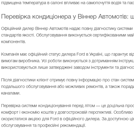
підвищена температура в салоні впливає на самопочуття водія та пас
Перевірка кондиціонера у Віннер Автомотів: 
Офіційний дилер Віннер Автомотів надає повну діагностику систем
стандартів якості. Обслуговування виконується сертифікованими ма
компонентів.
Компанія має офіційний статус дилера Ford в Україні, що гарантує в
вимогам виробника. Усі роботи виконуються з дотриманням інструк
використовуються лише затверджені заводом інструменти та діагност
Після діагностики клієнт отримує повну інформацію про стан систе
подальшого обслуговування або можливих ремонтів, а також поради
каналами.
Перевірка системи кондиціонування перед літом — це доцільна проф
комфорт і економію коштів у довгостроковій перспективі. Особливо 
скористатися акцією для Ford в офіційного дилера. За доступною цін
обслуговування та професійні рекомендації.