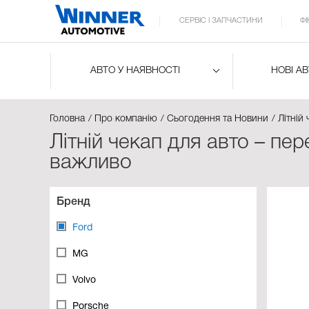
СЕРВІС І ЗАПЧАСТИНИ
Ф
АВТО У НАЯВНОСТІ
НОВІ А
Головна
Про компанію
Сьогодення та Новини
Літній
Літній чекап для авто – пе
важливо
Бренд
Ford
MG
Volvo
Porsche