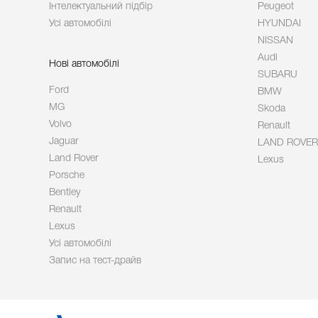
Інтелектуальний підбір
Peugeot
Усі автомобілі
HYUNDAI
NISSAN
Audi
Нові автомобілі
SUBARU
Ford
BMW
MG
Skoda
Volvo
Renault
Jaguar
LAND ROVER
Land Rover
Lexus
Porsche
Bentley
Renault
Lexus
Усі автомобілі
Запис на тест-драйв