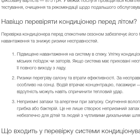
фіксовану вартість — 875 грн. У межах послуги проводиться компл
тестування, очищення та рекомендації щодо подальшого обслуговув
Навіщо перевіряти кондиціонер перед літом?
Перевірка кондиціонера перед спекотним сезоном забезпечує його 
навантаження та знижує ризики несправностей.
Підвищене навантаження на систему в спеку. Улітку кондиці
міських поїздок чи заторів. Якщо система має приховані не
її повного виходу з ладу.
Ризики перегріву салону та втрати ефективності. За неспра
особливо на сонці. Водій втрачає концентрацію, пасажири 
відсутність можуть навіть спричинити тепловий удар.
Неприємні запахи та алергени при запуску. Скупчення волог
грибка або бактерій. Це не лише створює неприємний запах у
небезпечно для дітей та людей з чутливими дихальними шля
Що входить у перевірку системи кондиціонув