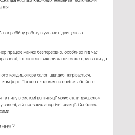
ексна діагностика ключових елементів, включаючи
ання.
безперебійну роботу в умовах підвищеного
онер працює майже безперервно, особливо під час
справності, інтенсивне використання може призвести до
вного кондиціонера салон швидко нагрівається,
— комфорт. Погано охолоджене повітря або його
и та пилу в системі вентиляції може стати джерелом
 салоні, а й провокує алергічні реакції. Особливо
хами.
ання?