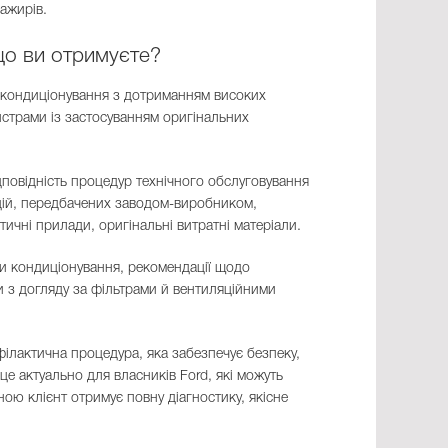
ажирів.
що ви отримуєте?
и кондиціонування з дотриманням високих
йстрами із застосуванням оригінальних
ідповідність процедур технічного обслуговування
цій, передбачених заводом-виробником,
ичні прилади, оригінальні витратні матеріали.
ми кондиціонування, рекомендації щодо
 з догляду за фільтрами й вентиляційними
ілактична процедура, яка забезпечує безпеку,
це актуально для власників Ford, які можуть
ою клієнт отримує повну діагностику, якісне