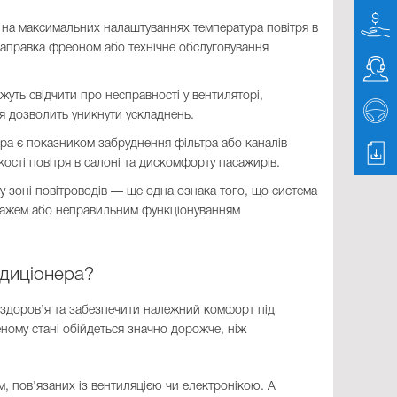
на максимальних налаштуваннях температура повітря в
заправка фреоном або технічне обслуговування
жуть свідчити про несправності у вентиляторі,
я дозволить уникнути ускладнень.
ера є показником забруднення фільтра або каналів
ості повітря в салоні та дискомфорту пасажирів.
у зоні повітроводів — ще одна ознака того, що система
нажем або неправильним функціонуванням
ндиціонера?
 здоров’я та забезпечити належний комфорт під
ному стані обійдеться значно дорожче, ніж
, пов’язаних із вентиляцією чи електронікою. А