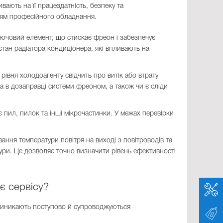
ають на її працездатність, безпеку та
ням професійного обладнання.
ючовий елемент, що стискає фреон і забезпечує
стан радіатора кондиціонера, які впливають на
рівня холодоагенту свідчить про витік або втрату
ба в дозаправці системи фреоном, а також чи є сліди
 пил, пилок та інші мікрочастинки. У межах перевірки
ння температури повітря на виході з повітроводів та
тури. Це дозволяє точно визначити рівень ефективності
є сервісу?
 виникають поступово й супроводжуються