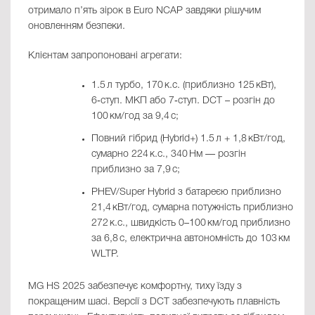
отримало п’ять зірок в Euro NCAP завдяки рішучим
оновленням безпеки.
Клієнтам запропоновані агрегати:
1.5 л турбо, 170 к.с. (приблизно 125 кВт),
6‑ступ. МКП або 7‑ступ. DCT – розгін до
100 км/год за 9,4 с;
Повний ­гібрид (Hybrid+) 1.5 л + 1,8 кВт/год,
сумарно 224 к.с., 340 Нм — розгін
приблизно за 7,9 с;
PHEV/Super Hybrid з батареєю приблизно
21,4 кВт/год, сумарна потужність приблизно
272 к.с., швидкість 0–100 км/год приблизно
за 6,8 с, електрична автономність до 103 км
WLTP.
MG HS 2025 забезпечує комфортну, тиху їзду з
покращеним шасі. Версії з DCT забезпечують плавність