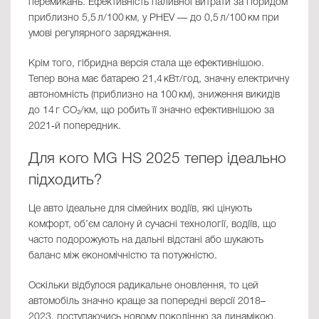
перемикань. Ефективність паливної витрати за гібридом
приблизно 5,5 л/100 км, у PHEV — до 0,5 л/100 км при
умові регулярного заряджання.
Крім того, гібридна версія стала ще ефективнішою.
Тепер вона має батарею 21,4 кВт/год, значну електричну
автономність (приблизно на 100 км), зниження викидів
до 14 г CO₂/км, що робить її значно ефективнішою за
2021‑й попередник.
Для кого MG HS 2025 тепер ідеально
підходить?
Це авто ідеальне для сімейних водіїв, які цінують
комфорт, об’єм салону й сучасні технології, водіїв, що
часто подорожують на дальні відстані або шукають
баланс між економічністю та потужністю.
Оскільки відбулося радикальне оновлення, то цей
автомобіль значно краще за попередні версії 2018–
2023, поступаючись новому поколінню за динамікою,