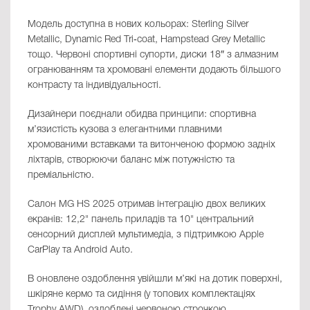
Модель доступна в нових кольорах: Sterling Silver
Metallic, Dynamic Red Tri‑coat, Hampstead Grey Metallic
тощо. Червоні спортивні супорти, диски 18″ з алмазним
огранюванням та хромовані елементи додають більшого
контрасту та індивідуальності.
Дизайнери поєднали обидва принципи: спортивна
м’язистість кузова з елегантними плавними
хромованими вставками та витонченою формою задніх
ліхтарів, створюючи баланс між потужністю та
преміальністю.
Салон MG HS 2025 отримав інтеграцію двох великих
екранів: 12,2" панель приладів та 10" центральний
сенсорний дисплей мультимедіа, з підтримкою Apple
CarPlay та Android Auto.
В оновлене оздоблення увійшли м’які на дотик поверхні,
шкіряне кермо та сидіння (у топових комплектаціях
Trophy AWD), оздоблені червоною строчкою,