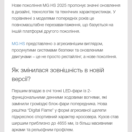
Нове покоління MG HS 2025 пропонує значні оновлення
в дизайні, технологіях та технічних характеристиках. У
порівнянні з моделями попередніх років це
повномасштабне перезавантаження, що базується на
іншій платформі другого покоління.
MG HS
представлено з агресивнішим виглядом,
просунутими системами безпеки та оновленими
двигунами – це не просто рестайлінг, а нове покоління.
Як змінилася зовнішність в новій
версії?
Першим впадає в очі тонкі LED‑фари із 2-
функціональними денними ходовими вогнями, які
замінили громіздкі блок-фари попередника. Нова
решітка “Digital Flame” у формі агресивної щелепи
підкреслює спортивний характер кросовера. Кузов став
ширшим приблизно до 4655 мм, із більш масивними
арками та рельєфним профілем.