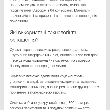
панорамний дах із електроприводом, амбієнтне
підсвічування «Аврора» з 64 кольорами. Матеріали
значно якісніші та приємніші в порівнянні з попереднім
поколінням.
Які використані технології та
оснащення?
Сучасні екрани з високою роздільною здатністю,
інтуїтивний інтерфейс MG Pilot, оновлення “по повітрю”
– все це нова мультимедійна система, яка замінила
базову консоль попередньої моделі.
Комплекс включає адаптивний круїз-контроль,
утримання в смузі, автоматичне екстрене гальмування,
моніторинг сліпих зон, значно розширено функціонал у
порівнянні з попередньою версією.
Система забезпечує круговий огляд, 360° камери,
сенсори паркування та 8 подушок безпеки — авто