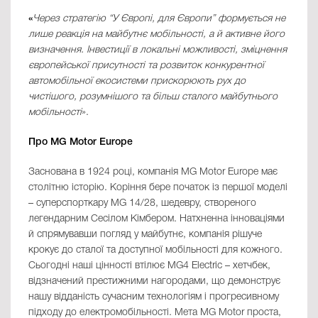
«
Через стратегію “У Європі, для Європи” формується не
лише реакція на майбутнє мобільності, а й активне його
визначення. Інвестиції в локальні можливості, зміцнення
європейської присутності та розвиток конкурентної
автомобільної екосистеми прискорюють рух до
чистішого, розумнішого та більш сталого майбутнього
мобільності
».
Про MG Motor Europe
Заснована в 1924 році, компанія MG Motor Europe має
столітню історію. Коріння бере початок із першої моделі
– суперспорткару MG 14/28, шедевру, створеного
легендарним Сесілом Кімбером. Натхненна інноваціями
й спрямувавши погляд у майбутнє, компанія рішуче
крокує до сталої та доступної мобільності для кожного.
Сьогодні наші цінності втілює MG4 Electric – хетчбек,
відзначений престижними нагородами, що демонструє
нашу відданість сучасним технологіям і прогресивному
підходу до електромобільності. Мета MG Motor проста,