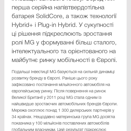
перша серійна напівтвердотільна
батарея SolidCore, а також технології
Hybrid+ і Plug-in Hybrid. У сукупності
ці рішення підкреслюють зростання
ролі MG у формуванні більш сталого,
інтелектуального та орієнтованого на
майбутнє ринку мобільності в Європі.
Подальші інвестиції MG базуються на сильній динаміці
розвитку бренду в Європі. Раніше цього року
зафіксовано постачання мільйонного автомобіля на
європейському ринку. Після повернення на ринок
Великої Британії у 2011 році MG стала одним із
найшвидше зростаючих автомобільних брендів Європи.
Мережа охоплює понад 1 300 дилерських партнерів у
34 країнах. Нещодавно материнська група MG досягла
показника у 100 мільйонів поставлених автомобілів
глобальним власникам. Цей результат підкреслює