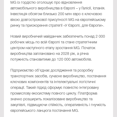
MG із гордістю оголошує про відновлення
автомобільного виробництва в Європі – у Галісії, Іспанія.
Інвестиція обсягом близько 200 млн євро є ключовою
віхою довгострокової присутності MG на європейському
ринку та прискорення стратегії «У Європі, для Європи».
Новий виробничий майданчик забезпечить понад 2 000
робочих місць по всій Європі та стане стратегічним
центром наступного етапу зростання MG. Початок
виробництва заплановано на 2028 рік, а річна
потужність становитиме до 120 000 автомобілів.
Підприємство об’єднає дослідження та розробку
транспортних засобів, сучасне виробництво, постачання
ключових компонентів та інтелектуальні логістичні
операції. Такий підхід сформує повністю інтегровану
промислову екосистему повного циклу. Платформа
значно розширить локалізоване виробництво та
закупівлі, підвищуючи стійкість, оперативність і гнучкість
європейського ланцюга постачання MG.