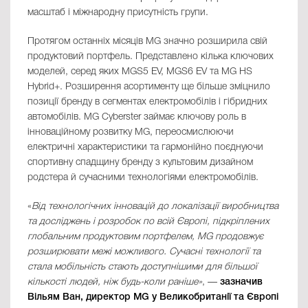
масштаб і міжнародну присутність групи.
Протягом останніх місяців MG значно розширила свій
продуктовий портфель. Представлено кілька ключових
моделей, серед яких MGS5 EV, MGS6 EV та MG HS
Hybrid+. Розширення асортименту ще більше зміцнило
позиції бренду в сегментах електромобілів і гібридних
автомобілів. MG Cyberster займає ключову роль в
інноваційному розвитку MG, переосмислюючи
електричні характеристики та гармонійно поєднуючи
спортивну спадщину бренду з культовим дизайном
родстера й сучасними технологіями електромобілів.
«
Від технологічних інновацій до локалізації виробництва
та досліджень і розробок по всій Європі, підкріплених
глобальним продуктовим портфелем, MG продовжує
розширювати межі можливого.
Сучасні технології та
стала мобільність стають доступнішими для більшої
кількості людей, ніж будь-коли раніше»
, —
зазначив
Вільям Ван, директор MG у Великобританії та Європі