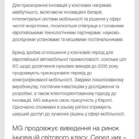
Для прискорення інновацій у ключових напрямах
майбутнього, включаючи інноваційні батареї,
інтелектуальні системи мобільності та рішення у сфері
чистої енергетики, посилюється співпраця з головними
європейськими технологічними партнерами, науково-
дослідними установами та місцевими постачальниками.
Бренд зробив оголошення у ключовий період для
європейської автомобільної промисловості, оскільки цілі
ЄС щодо досягнення нульових викидів до 2035 року
продовжують прискорювати перехід до
електрифікованої мобільності. Завдяки локалізованому
виробництву, постійним інвестиціям у дослідження та
розробки, а також клієнтоорієнтованому підходу до
інновацій, MG зміцнює свою присутність у Європі.
Одночасно споживачі в усьому регіоні отримують
ширший доступ до сучасних рішень у сфері мобільності.
MG продовжує виведення на ринок
інновацій світового класу. Серед них –