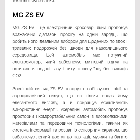
технологіям безпеки.
MG ZS EV
MG ZS EV - це електричний кросовер, який пропонує
вражаючий діапазон пробігу на одній зарядці, що
робить його ідеальним вибором для щоденних поїздок і
тривалих подорожей без шкоди для навколишнього
середовища. Цей автомобіль має потужний
електромотор, який забезпечує миттєвий відгук на
натискання педалі газу і тиху, плавну їзду без викидів
CO2.
Зовнішній вигляд ZS EV поєднує в собі сучасні лінії та
аеродинамічний силует, що не тільки надає йому
елегантного вигляду, а й покращує ефективність
використання енергії. Усередині автомобіль пропонує
просторий і комфортабельний салон із високоякісними
матеріалами та передовими технологіями, такими як
система інформації та розваг із сенсорним екраном, що
забезпечує легкий доступ до навігації, музики та багато