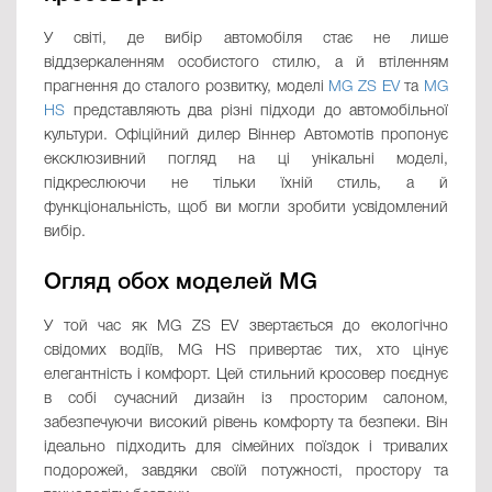
У світі, де вибір автомобіля стає не лише
віддзеркаленням особистого стилю, а й втіленням
прагнення до сталого розвитку, моделі
MG ZS EV
та
MG
HS
представляють два різні підходи до автомобільної
культури. Офіційний дилер Віннер Автомотів пропонує
ексклюзивний погляд на ці унікальні моделі,
підкреслюючи не тільки їхній стиль, а й
функціональність, щоб ви могли зробити усвідомлений
вибір.
Огляд обох моделей MG
У той час як MG ZS EV звертається до екологічно
свідомих водіїв, MG HS привертає тих, хто цінує
елегантність і комфорт. Цей стильний кросовер поєднує
в собі сучасний дизайн із просторим салоном,
забезпечуючи високий рівень комфорту та безпеки. Він
ідеально підходить для сімейних поїздок і тривалих
подорожей, завдяки своїй потужності, простору та