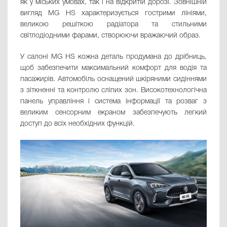
як у міських умовах, так і на відкритій дорозі. Зовнішній
вигляд MG HS характеризується гострими лініями,
великою решіткою радіатора та стильними
світлодіодними фарами, створюючи вражаючий образ.
У салоні MG HS кожна деталь продумана до дрібниць,
щоб забезпечити максимальний комфорт для водія та
пасажирів. Автомобіль оснащений шкіряними сидіннями
з зіткненні та контролю сліпих зон. Високотехнологічна
панель управління і система інформації та розваг з
великим сенсорним екраном забезпечують легкий
доступ до всіх необхідних функцій.