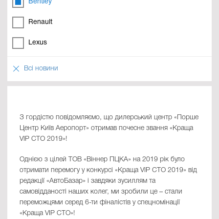
Bentley
Renault
Lexus
Всі новини
З гордістю повідомляємо, що дилерський центр «Порше
Центр Київ Аеропорт» отримав почесне звання «Краща
VIP СТО 2019»!
Однією з цілей ТОВ «Віннер ПЦКА» на 2019 рік було
отримати перемогу у конкурсі «Краща VIP СТО 2019» від
редакції «АвтоБазар» і завдяки зусиллям та
самовідданості наших колег, ми зробили це – стали
переможцями серед 6-ти фіналістів у спецномінації
«Краща VIP СТО»!