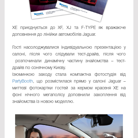
XE приєднується до XF, XJ та F-TYPE як вражаюче
доповнення до лінійки автомобілів Jaguar.
Гості насолоджувалися індивідуальною презентацією у
салоні, після чого слідували тест-драйв, після чого
розпочинали динамічну частину знайомства – тест-
драйв по сонячному Києву.
Ізюминкою заходу стала компактна фотостудія від
PartyBooth
, що розмістилася прямо у салоні Jaguar –
миттєві фотокартки гостей за кермом красеня XE на
фоні нічного мегаполісу доповнили захоплення від
знайомства із новою моделлю.