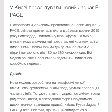
У Києві презентували новий Jaguar F-
PACE
В аеропорту «Бориспіль» представлено новий Jaguar F-
PACE, світова презентація якого відбулася восени 2015
року напередодні виставки у Франкфурті. На вибір
вітчизняному споживачеві представлені комплектації з
дизельними і бензиновими двигунами об'ємом 2 і 3
літри і потужністю від 180 до 380 кінських сил. Всі
моделі оснащені повним приводом і 8-швидкісною
коробкою передач.
Дизайн
Нова модель розроблена на платформі легкої
алюмінієвої архітектури, в якій поєднуються пропорції і
чистота ліній. Потужність авто підкреслює змінені грати
радіатора і капот, а світлодіодні фари і 22-дюймові
диски значно підвищили привабливість. Кузов Jaguar F-
PACE унікальний тим, що на 80% складається з