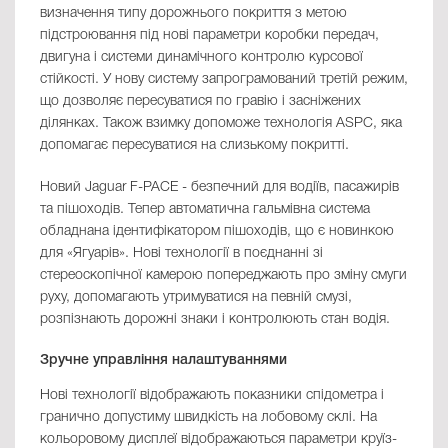
визначення типу дорожнього покриття з метою
підстроювання під нові параметри коробки передач,
двигуна і системи динамічного контролю курсової
стійкості. У нову систему запрограмований третій режим,
що дозволяє пересуватися по гравію і засніжених
ділянках. Також взимку допоможе технологія ASPC, яка
допомагає пересуватися на слизькому покритті.
Новий Jaguar F-PACE - безпечний для водіїв, пасажирів
та пішоходів. Тепер автоматична гальмівна система
обладнана ідентифікатором пішоходів, що є новинкою
для «Ягуарів». Нові технології в поєднанні зі
стереоскопічної камерою попереджають про зміну смуги
руху, допомагають утримуватися на певній смузі,
розпізнають дорожні знаки і контролюють стан водія.
Зручне управління налаштуваннями
Нові технології відображають показники спідометра і
гранично допустиму швидкість на лобовому склі. На
кольоровому дисплеї відображаються параметри круїз-