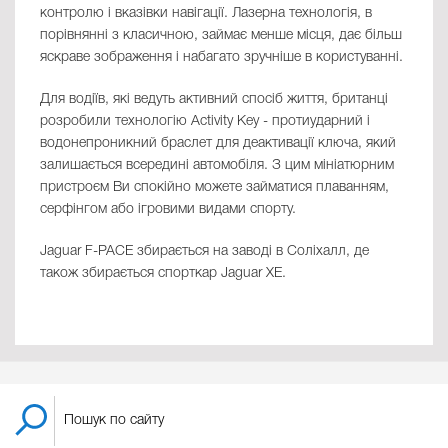
контролю і вказівки навігації. Лазерна технологія, в
порівнянні з класичною, займає менше місця, дає більш
яскраве зображення і набагато зручніше в користуванні.
Для водіїв, які ведуть активний спосіб життя, британці
розробили технологію Activity Key - протиударний і
водонепроникний браслет для деактивації ключа, який
залишається всередині автомобіля. З цим мініатюрним
пристроєм Ви спокійно можете займатися плаванням,
серфінгом або ігровими видами спорту.
Jaguar F-PACE збирається на заводі в Соліхалл, де
також збирається спорткар Jaguar XE.