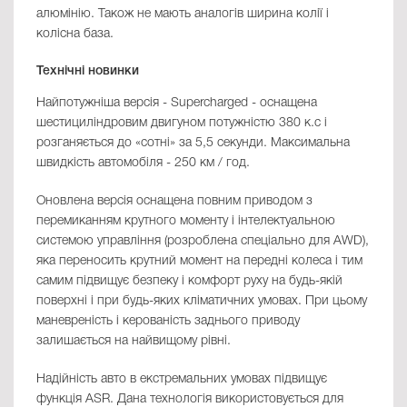
алюмінію. Також не мають аналогів ширина колії і
колісна база.
Технічні новинки
Найпотужніша версія - Supercharged - оснащена
шестициліндровим двигуном потужністю 380 к.с і
розганяється до «сотні» за 5,5 секунди. Максимальна
швидкість автомобіля - 250 км / год.
Оновлена ​​версія оснащена повним приводом з
перемиканням крутного моменту і інтелектуальною
системою управління (розроблена спеціально для AWD),
яка переносить крутний момент на передні колеса і тим
самим підвищує безпеку і комфорт руху на будь-якій
поверхні і при будь-яких кліматичних умовах. При цьому
маневреність і керованість заднього приводу
залишається на найвищому рівні.
Надійність авто в екстремальних умовах підвищує
функція ASR. Дана технологія використовується для