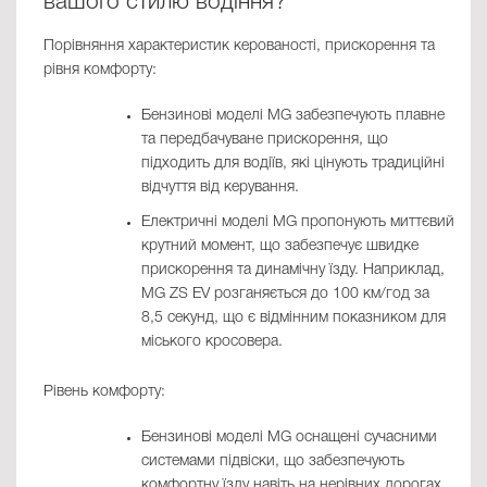
вашого стилю водіння?
Порівняння характеристик керованості, прискорення та
рівня комфорту:
Бензинові моделі MG забезпечують плавне
та передбачуване прискорення, що
підходить для водіїв, які цінують традиційні
відчуття від керування.
Електричні моделі MG пропонують миттєвий
крутний момент, що забезпечує швидке
прискорення та динамічну їзду. Наприклад,
MG ZS EV розганяється до 100 км/год за
8,5 секунд, що є відмінним показником для
міського кросовера.
Рівень комфорту:
Бензинові моделі MG оснащені сучасними
системами підвіски, що забезпечують
комфортну їзду навіть на нерівних дорогах.