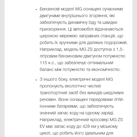
Бензинові моделі MG оснащені сучасними
двигунами внутрішнього згоряння, які
забезпечують динамічну їзду та швидке
прискорення. Ці автомобілі відзначаються
широкою мережею заправних станцій, що
робить їх зручними для далеких подорожей.
Наприклад, модель MG ZS доступна з 1,5-
літровим бензиновим двигуном потужністю
115 к.с., що забезпечує оптимальний
баланс між потужністю та економічністю.
З іншого боку, електричні моделі MG
пропонують екологічно чистий
транспортний засіб без викидів шкідливих
речовин. Вони оснащені передовими літій-
іонними батареями, що забезпечують
значний запас ходу на одному заряді.
Наприклад, електричний кросовер MG ZS
EV має запас ходу до 428 км у міському
циклі, що робить його ідеальним для