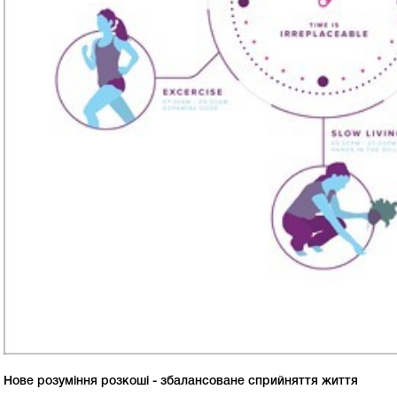
Нове розуміння розкоші - збалансоване сприйняття життя