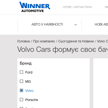
СЕРВІС І ЗАПЧАСТИНИ
Ф
АВТО У НАЯВНОСТІ
НОВІ А
Головна
Про компанію
Сьогодення та Новини
Volvo 
Volvo Cars формує своє ба
Бренд
Ford
MG
Volvo
Porsche