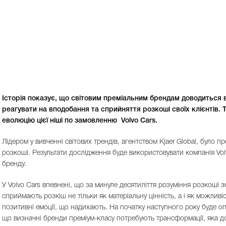
Історія показує, що світовим преміальним брендам доводиться 
реагувати на вподобання та сприйняття розкоші своїх клієнтів.
еволюцію цієї ніші по замовленню Volvo Cars.
Лідером у вивченні світових трендів, агентством Kjaer Global, було
розкоші. Результати дослідження буде використовувати компанія Volv
бренду.
У Volvo Cars впевнені, що за минуле десятиліття розуміння розкоші 
сприймають розкіш не тільки як матеріальну цінність, а і як можливі
позитивні емоції, що надихають. На початку наступного року буде опу
що визначні бренди преміум-класу потребують трансформації, яка до