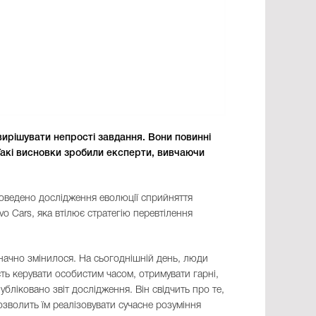
вирішувати непрості завдання. Вони повинні
 Такі висновки зробили експерти, вивчаючи
 проведено дослідження еволюції сприйняття
o Cars, яка втілює стратегію перевтілення
значно змінилося. На сьогоднішній день, люди
сть керувати особистим часом, отримувати гарні,
бліковано звіт дослідження. Він свідчить про те,
зволить їм реалізовувати сучасне розуміння