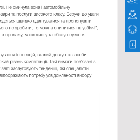
зі. Не оминула вона і автомобільну
вари та послуги високого класу. Беручи до уваги
оведеться швидко адаптуватися та пропонувати
ього не зробити, то можна опинитися на узбіччі”,
т з продажу, маркетингу та обслуговування
ування інновацій, сталий доступ та засоби
ий рівень компетенції. Такі вимоги пов'язані з
звіті заслуговують тенденції, які спеціалісти
 відображають потребу усвідомленості вибору