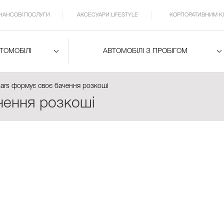
ІНАНСОВІ ПОСЛУГИ
АКСЕСУАРИ LIFESTYLE
КОРПОРАТИВНИМ К
ВТОМОБІЛІ
АВТОМОБІЛІ З ПРОБІГОМ
Cars формує своє бачення розкоші
чення розкоші