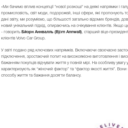
«Ми бачимо вплив концепції "нової розкоші" на деякі напрямки і галу
промисловість, світ моди, подорожей, інші сфери, які пропонують то
дані звіту, ми розуміємо, що більшості загально відомих брендів, д
новий унікальний підхід, опираючись на очікування клієнтів. Якщо ц
- говорить
Бйорн Аннвалль (Björn Annwall)
, старший віце-президен
клієнтів Volvo Car Group.
У звіті подано ряд ключових напрямків. Включаючи своєчасне застос
підключення, зростаючий попит на високоякісне виготовлення і висок
бажанням покупців відчувати життя у повній мірі. На особливу увагу у 
характеризують як “жіночий фактор” та “фактор якості життя”. Вони
способу життя та бажання досягти балансу.