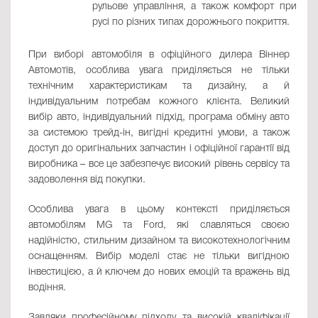
рульове управління, а також комфорт при
русі по різних типах дорожнього покриття.
При виборі автомобіля в офіційного дилера Віннер
Автомотів, особлива увага приділяється не тільки
технічним характеристикам та дизайну, а й
індивідуальним потребам кожного клієнта. Великий
вибір авто, індивідуальний підхід, програма обміну авто
за системою трейд-ін, вигідні кредитні умови, а також
доступ до оригінальних запчастин і офіційної гарантії від
виробника – все це забезпечує високий рівень сервісу та
задоволення від покупки.
Особлива увага в цьому контексті приділяється
автомобілям MG та Ford, які славляться своєю
надійністю, стильним дизайном та високотехнологічним
оснащенням. Вибір моделі стає не тільки вигідною
інвестицією, а й ключем до нових емоцій та вражень від
водіння.
Завдяки професійному підходу та високій кваліфікації