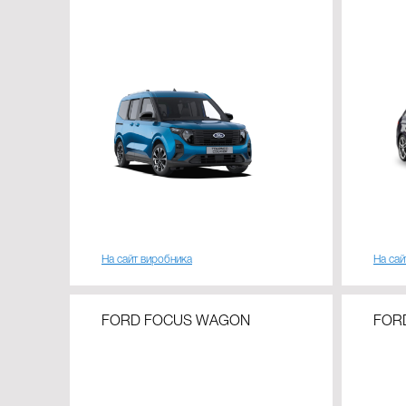
На сайт виробника
На сай
FORD FOCUS WAGON
FOR