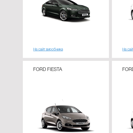
На сайт виробника
На сай
FORD FIESTA
FORD