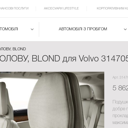
ІНАНСОВІ ПОСЛУГИ
АКСЕСУАРИ LIFESTYLE
КОРПОРАТИВНИМ К
ВТОМОБІЛІ
АВТОМОБІЛІ З ПРОБІГОМ
ЛОВУ, BLOND
ЛОВУ, BLOND для Volvo 31470
Арт. 314
5 86
Подушка
добре п
прокла
максима