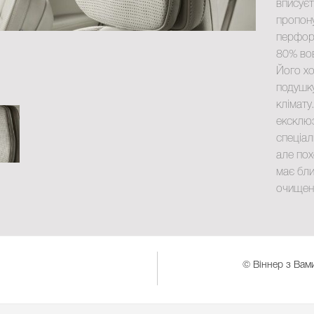
вписуєт
пропону
перфоро
80% вов
Його хо
подушк
клімату
ексклюз
спеціал
але пох
має бли
очищенн
© Віннер з Вами