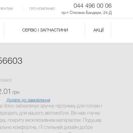
044 496 00 06
ЛІЄНТАМ
ПРО КОМПАНІЮ
пр-т Степана Бандери, 24-Д
СЕРВІС І ЗАПЧАСТИНИ
АКЦІЇ
56603
7056603
2.01
грн
Додати до замовлення
 Volvo забезпечує зручну підтримку для голови і
ідходить для вашого автомобіля. Він має гнучку
дку, покриту ексклюзивним матеріалом. Подушка
льно комфортна, і її стильний дизайн добре