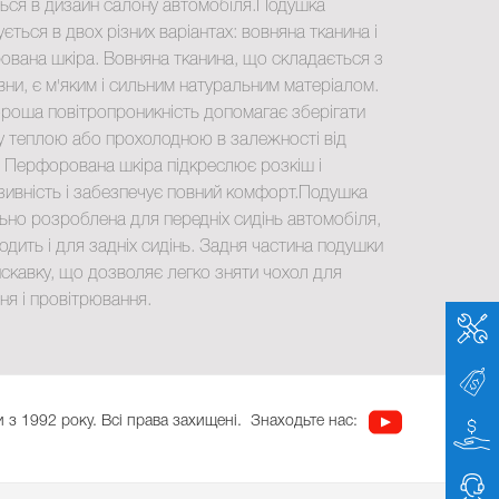
ься в дизайн салону автомобіля.Подушка
ється в двох різних варіантах: вовняна тканина і
вана шкіра. Вовняна тканина, що складається з
ни, є м'яким і сильним натуральним матеріалом.
роша повітропроникність допомагає зберігати
у теплою або прохолодною в залежності від
. Перфорована шкіра підкреслює розкіш і
ивність і забезпечує повний комфорт.Подушка
ьно розроблена для передніх сидінь автомобіля,
одить і для задніх сидінь. Задня частина подушки
скавку, що дозволяє легко зняти чохол для
я і провітрювання.
 з 1992 року. Всі права захищені.
Знаходьте нас: