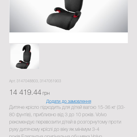
Арт. 3147048803, 3147051903
14 419.44
грн
Додати до замовлення
Дитяче крісло підходить для дітей вагою 15-36 кг (33-
80 фунтів), приблизно від 3 до 10 років. Volvo
рекомендує перевозити дітей в розгорнутому проти
руху дитячому кріслі до віку як мінімум 3-4