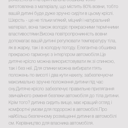
років.Елегантна оригінальна обшивка Volvo
виготовлена ​​з матеріалу, що містить 80% вовни, тобто
вашій дитині буде дуже зручно сидіти в цьому кріслі.
Шерсть - це не тільки м'який, міцний і натуральний
матеріал, вона також володіє прекрасними термічними
властивостями.Висока повітропроникність вовни
допомагає вашій дитині регулювати температуру тіла,
як в жарку, так і в холодну погоду. Елегантна обшивка
прекрасно гармонує з інтер'єром автомобіля.Це
дитяче крісло можна використовувати як зі спинкою,
так і без неї. Для спинки можна вибирати п'ять
положень по висоті і два кути нахилу, забезпечуючи
максимально зручне положення дитини під час
сну.Дитяче крісло забезпечує правильне прилягання
звичайного ременя безпеки автомобіля до тіла дитини.
Крім того? дитина сидить вище, має кращий огляд і
комфортні умови для подорожі в автомобілі.Про
найбільш безпечному розміщенні дитини в автомобілі
см. Керівництво для власника автомобіля.