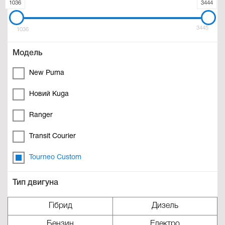
1036
3444
3445
1036
Модель
New Puma
Новий Kuga
Ranger
Transit Courier
Tourneo Custom
Тип двигуна
Гібрид
Дизель
Бензин
Електро