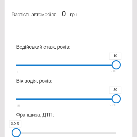
0
Вартість автомобіля:
грн
Водійський стаж, років:
10
>10
1
Вік водія, років:
30
> 30
18
Франшиза, ДТП:
0.0 %