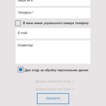
вами модифікації та додаткових аксесуарів. Тому перед
покупкою краще приїхати до нашого салону Віннер
Автомотів та отримати консультацію сертифікованого
фахівця, який допоможе визначитися з покупкою, підбере
найкращі умови кредитування або лізингу за потреби, а
В мене немає українського номера телефону
також ви зможете записатися на тест-драйв, щоб відчути
майбутню покупку на практиці.
Обираючи ТОВ Віннер Автомотів, ви обираєте:
Найбільший склад авто в Україні.
Індивідуальний підхід до кожного клієнта.
Найкращі кредитні умови для купівлі нового форд
Даю згоду на обробку персональних данних
транзит кастом.
Тест-драйв по швидкісному шосе.
Дізнатись більше про Згоду
Гарантія на автомобіль від виробника.
Дізнатись більше про Права
Сертифікований сервісний центр.
Замовити
Ловіть можливість купити в Києві Ford Transit Custom!