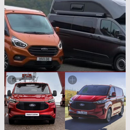
безліч інших аксесуарів, що роблять Ford Transit Custom
справжнім витвором мистецтва у світі автомобілів.
Технічні характеристики Ford Transit
Custom
Ford Transit Custom — це не просто автомобіль, він поєднує
передові технології та інженерні нововведення з детальним
опрацюванням, що робить його лідером у своєму класі.
Розглянемо ключові технічні характеристики цього чудового
транспортного засобу.
Під капотом розташований 2-літровий дизельний
двигун на 130 к.с. Завдяки передовим технологіям та
інноваціям у галузі будування двигунів, Ford Transit
Custom демонструє відмінну економічність,
задовольняючи потреби бізнесу та екологічні
стандарти.
Сучасна механічна коробка передач, призначена для
плавного та швидкого перемикання, надає водієві