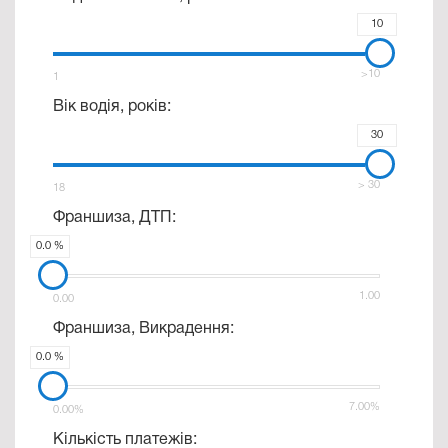
10
>10
1
Вік водія, років:
30
> 30
18
Франшиза, ДТП:
0.0 %
1.00
0.00
Франшиза, Викрадення:
0.0 %
7.00%
0.00%
Кількість платежів: