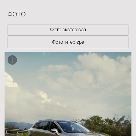
·
Режим One Pedal:
Інтуїтивне керування однією педаллю
ФОТО
для максимальної ефективності та комфорту в місті.
Фото екстер'єра
Фото інтер'єра
П'ять режимів водіння
Високоефективні електродвигуни у варіантах із заднім
або повним приводом забезпечують ідеальний баланс
між динамікою та впевненою керованістю. Обирайте
один із п’яти режимів водіння — Normal, Sport, Eco, Snow
або Custom, — кожен з яких ідеально підлаштовується
під ваш ритм та дорожні умови.
Преміальний інтер'єр: Оазис тиші