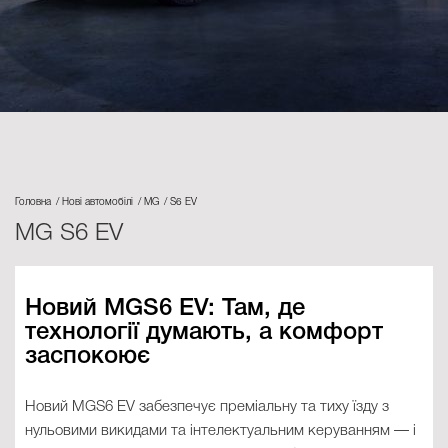
Головна
Нові автомобілі
MG
S6 EV
MG S6 EV
Новий MGS6 EV: Там, де
технології думають, а комфорт
заспокоює
Новий MGS6 EV забезпечує преміальну та тиху їзду з
нульовими викидами та інтелектуальним керуванням — і