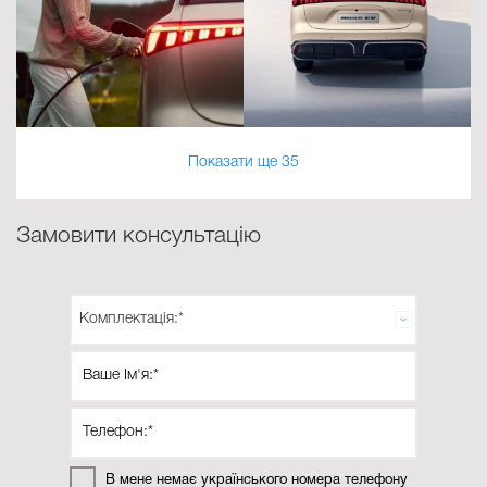
Технології, що думають за вас
Серцем MGS6 EV є інтелектуальні рішення, які роблять
взаємодію з авто природною.
· Head-Up Display (HUD): Вперше в MG — найважливіші
дані проектуються на лобове скло, щоб ваш фокус
Показати ще 35
залишався на дорозі.
· Цифровий кокпіт: 12,8-дюймовий HD-тачскрін із повною
Замовити консультацію
підтримкою бездротових Apple CarPlay™ та Android
Auto™.
· Розваги без меж: Spotify, Amazon Music, YouTube та
TikTok вже інтегровані в систему.
Безпека: Захист, що працює
В мене немає українського номера телефону