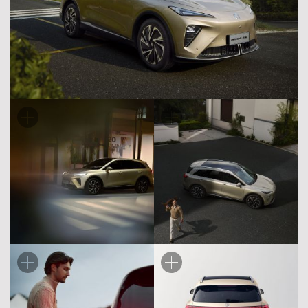
MGS6 EV пропонує атмосферу повного спокою
всередині.
· Розкішні сидіння: Пориньте у крісла з преміальним
оздобленням, що мають функції підігріву та вентиляції.
Для вашого затишку підігрів передбачений навіть для
задніх пасажирів.
· Панорамний дах: Відчуйте простір під величезним
панорамним склом з електричною шторкою.
· Акустика преміум-класу: Аудіосистема на 11 динаміків
створює ідеальний звуковий супровід вашої подорожі.
· Простір для всього: Вражаючий багажник на 674 літри
та додатковий передній відсік (frunk) на 124 літри для
зарядних кабелів або покупок.