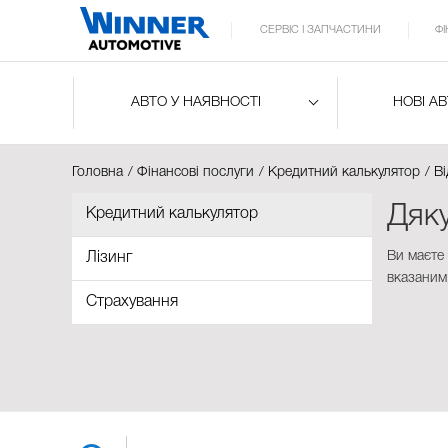
СЕРВІС І ЗАПЧАСТИНИ
Ф
АВТО У НАЯВНОСТІ
НОВІ А
Головна
Фінансові послуги
Кредитний калькулятор
Ві
Дяк
Кредитний калькулятор
Ви маєте
Лізинг
вказаним
Страхування