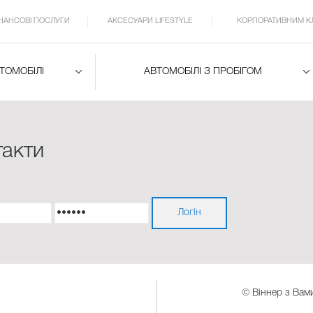
ІНАНСОВІ ПОСЛУГИ
АКСЕСУАРИ LIFESTYLE
КОРПОРАТИВНИМ К
ВТОМОБІЛІ
АВТОМОБІЛІ З ПРОБІГОМ
такти
© Віннер з Вами