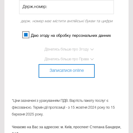
держ. номер має містити англійські букви та цифри
Даю згоду на обробку персональних данних
Дізнатись більше про Згоду
Дізнатись більше про Права
Записатися online
*Ціни зазначені з урахуванням ПДВ. Вартість пакету послуг є
фіксованою. Термін дії пропозиції - з 15 жовтня 2024 року по 15
березня 2025 року.
Чекаємо на Вас за адресою: м. Київ, проспект Степана Бандери,