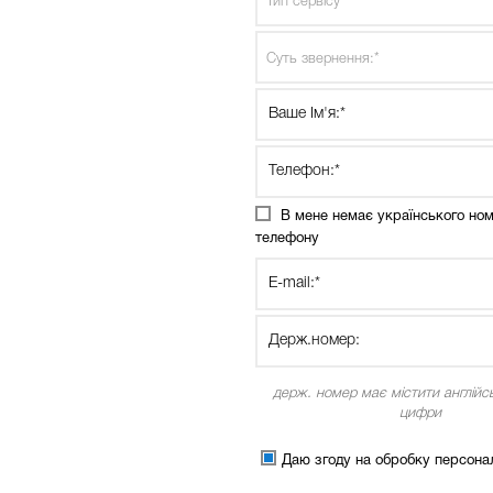
Тип сервісу*
Суть звернення:*
В мене немає українського но
телефону
держ. номер має містити англійсь
цифри
Даю згоду на обробку персона