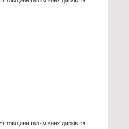
ної товщини гальмівних дисків та
ної товщини гальмівних дисків та