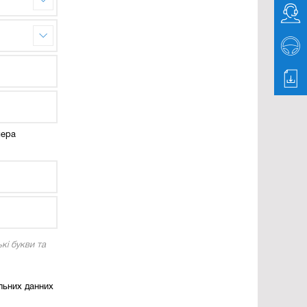
мера
кі букви та
льних данних