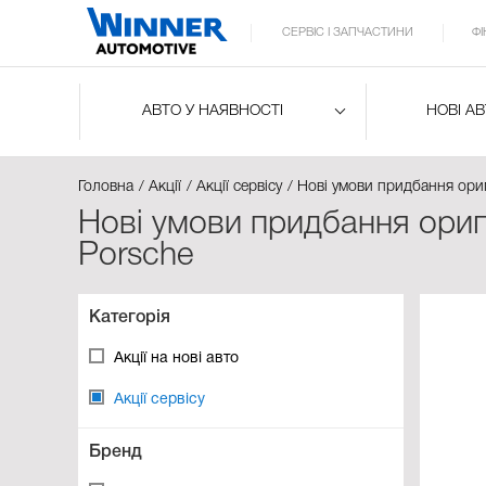
СЕРВІС І ЗАПЧАСТИНИ
Ф
АВТО У НАЯВНОСТІ
НОВІ А
Головна
Акції
Акції сервісу
Нові умови придбання ориг
Нові умови придбання оригі
Porsche
Категорія
Акції на нові авто
Акції сервісу
Бренд