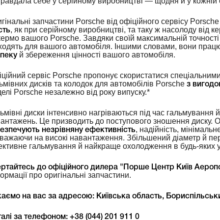
равдала себе у серійному виробництві — щодня й у кожній о
гінальні запчастини Porsche від офіційного сервісу Porsch
, як при серійному виробництві, та таку ж насолоду від к
сть
кермо вашого Porsche. Завдяки своїй максимальній точності
ходять для вашого автомобіля. Іншими словами, вони прац
й збереження цінності вашого автомобіля.
зпеку
ційний сервіс Porsche пропонує скористатися спеціальним
ьмівних дисків та колодок для автомобілів Porsche
з вигод
елі Porsche незалежно від року випуску.*
ьмівні диски інтенсивно нагріваються під час гальмування 
антажень. Це призводить до поступового зношення диску. Ор
, надійність, мінімаль
езпечують незрівняну ефективність
важаючи на високі навантаження. Збільшений діаметр й пе
ктивне гальмування й найкраще охолодження в будь-яких у
ртайтесь до офіційного дилера "Порше Центр Київ Аероп
ормації про оригінальні запчастини.
аємо на вас за адресою: Київська область, Бориспільський
алі за телефоном: +38 (044) 201 911 0