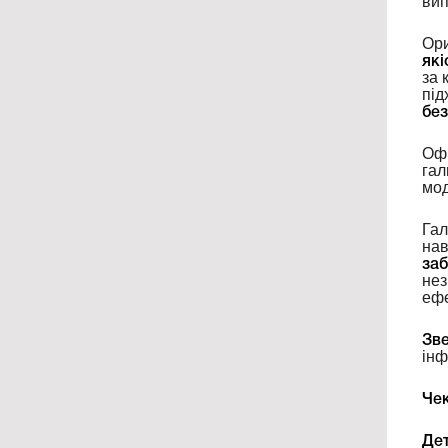
вип
Ори
які
за 
під
бе
Офі
гал
мод
Гал
нав
заб
нез
ефе
Зве
інф
Чек
Дет