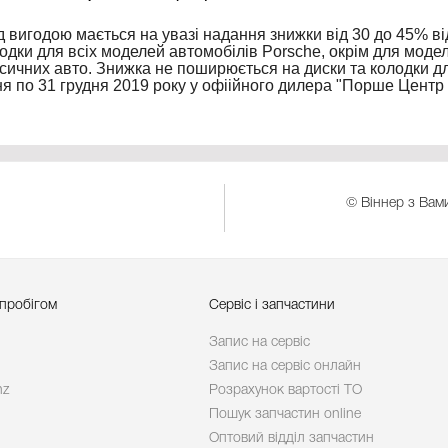
д вигодою мається на увазі надання знижки від 30 до 45% від
одки для всіх моделей автомобілів Porsche, окрім для модел
сичних авто. Знижка не поширюється на диски та колодки для
ня по 31 грудня 2019 року у офіійного дилера "Порше Центр
© Віннер з Вами
 пробігом
Сервіс і запчастини
Запис на сервіс
Запис на сервіс онлайн
nz
Розрахунок вартості ТО
Пошук запчастин online
Оптовий відділ запчастин