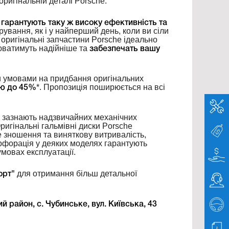
ригінальній деталі Porsche.
e
гарантують таку ж високу ефективність та
ерування, як і у найперший день, коли ви сіли
 оригінальні запчастини Porsche ідеально
юватимуть надійніше та
забезпечать вашу
и умовами на придбання оригінальних
*. Пропозиція поширюється на всі
ою до 45%
й зазнають надзвичайних механічних
игінальні гальмівні диски Porsche
не зношення та виняткову витривалість,
рфорація у деяких моделях гарантують
мовах експлуатації.
для отримання більш детальної
орт"
 район, с. Чубинське, вул. Київська, 43