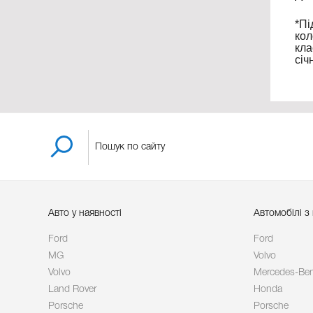
*Пі
кол
кла
січ
Авто у наявності
Автомобілі з
Ford
Ford
MG
Volvo
Volvo
Mercedes-Be
Land Rover
Honda
Porsche
Porsche