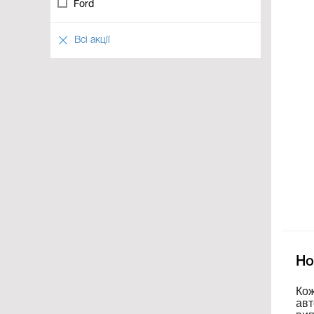
Ford
Всі акції
Но
Кож
авт