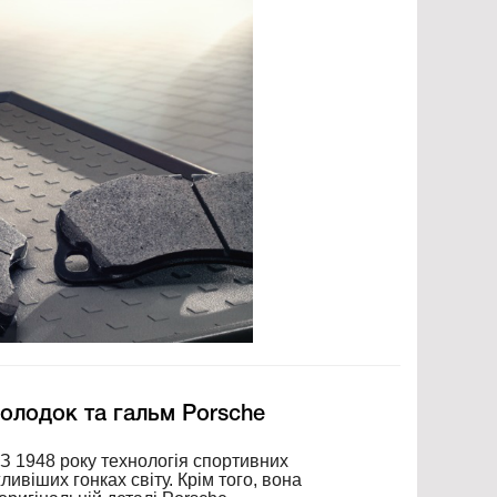
колодок та гальм Porsche
 З 1948 року технологія спортивних
ивіших гонках світу. Крім того, вона