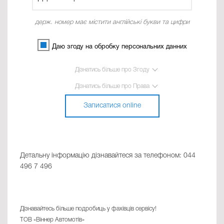
держ. номер має містити англійські букви та цифри
Даю згоду на обробку персональних данних
Дізнатись більше про Згоду
Дізнатись більше про Права
Записатися online
Детальну інформацію дізнавайтеся за телефоном: 044
496 7 496
Дізнавайтесь більше подробиць у фахівців сервісу!
ТОВ «Віннер Автомотів»