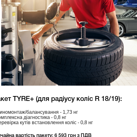
кет TYRE+ (для радіусу коліс R 18/19):
иномонтаж/балансування - 1,73 нг
омплексна діагностика - 0,8 нг
еревірка кутів встановлення коліс - 0,8 нг
чайна вартість пакету: 6 593 грн з ПДВ