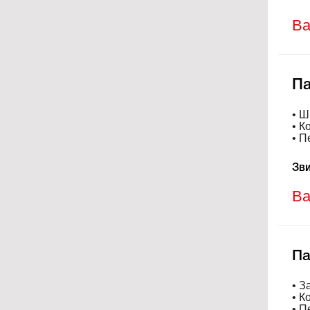
Ва
Па
• Ш
• К
• П
Зви
Ва
Па
• З
• К
• П