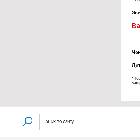
Зви
Ва
Чек
Дет
*Пош
вимі