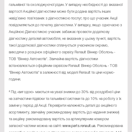
гальмівної та охолоджуючої рідин. У випадку необхідності до вказаної
вартості Акційної діагностики може бути додана вартість інших
невід’ємно пов'язаних з діагностикою послуг, про що учасник Акції
повідомляється до початку діагностики. У випадку, якщо одночасно з
Акційною Діагностикою учасник забажає провести додаткову
діагностику деталей автомобіля, не вказаних у цьому пункті, вартість
такої додаткової діагностики сплачується учасником окремо,
виходячи з розцінок офіційного сервісу Renault Віннер Оболонь -
ТОВ "Віннер Автомотів". Звичайна вартість діагностики
встановлюється офіційним сервісом
Renault Віннер Оболонь - ТОВ
"Віннер Автомотів"
в залежності від моделі Renault та ціни нормо-
години.
² Під «вигодою» маються на увазі знижки до 30% від роздрібної ціни
на запчастини підвіски та гальмівної системи та до 10% на роботу з їх
заміни у період дії Акції. Перевірити належність деталі до акційного
асортименту, звичайну рекомендовану вартість (до надання знижки)
та акційну рекомендовану вартість за артикулярним номером
запасної частини можна на сайті:
www.parts.renault.ua
. Рекомендована