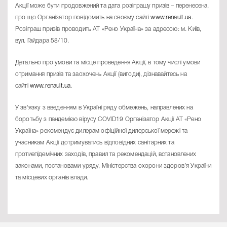
Акції може бути продовжений та дата розіграшу призів – перенесена,
про що Організатор повідомить на своєму сайті
www.renault.ua
.
Розіграш призів проводить АТ «Рено Україна» за адресою: м. Київ,
вул. Гайдара 58/10.
Детально про умови та місце проведення Акції, в тому числі умови
отримання призів та заохочень Акції (вигоди), дізнавайтесь на
сайті
www.renault.ua
.
У зв'язку з введенням в Україні ряду обмежень, направлених на
боротьбу з пандемією вірусу COVID19 Організатор Акції АТ «Рено
Україна» рекомендує дилерам офіційної дилерської мережі та
учасникам Акції дотримуватись відповідних санітарних та
протиепідемічних заходів, правил та рекомендацій, встановлених
законами, постановами уряду, Міністерства охорони здоров’я України
та місцевих органів влади.