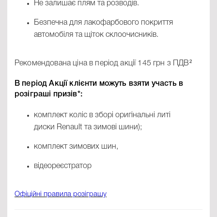
Не залишає плям та розводів.
Безпечна для лакофарбового покриття
автомобіля та щіток склоочисників.
Рекомендована ціна в період акції
145 грн
з ПДВ²
В період Акції клієнти можуть взяти участь в
розіграші призів*:
комплект коліс в зборі оригінальні литі
диски Renault та зимові шини);
комплект зимових шин,
відеореєстратор
Офіційні правила розіграшу