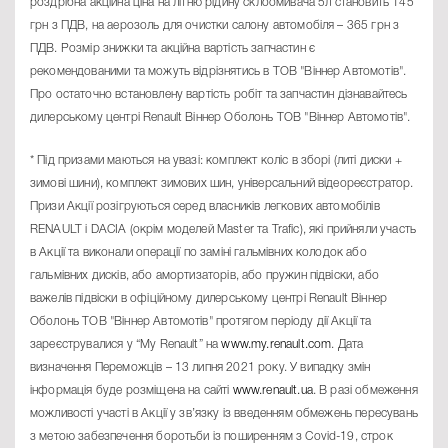
роздрібна акційна ціна на літню рідину склоомивача 5л становить 145
грн з ПДВ, на аерозоль для очистки салону автомобіля – 365 грн з
ПДВ. Розмір знижки та акційна вартість запчастин є
рекомендованими та можуть відрізнятись в ТОВ "Віннер Автомотів".
Про остаточно встановлену вартість робіт та запчастин дізнавайтесь
дилерському центрі Renault Віннер Оболонь ТОВ "Віннер Автомотів".
* Під призами маються на увазі: комплект коліс в зборі (литі диски +
зимові шини), комплект зимових шин, універсальний відеореєстратор.
Призи Акції розігруються серед власників легкових автомобілів
RENAULT і DACIA (окрім моделей Master та Trafic), які прийняли участь
в Акції та виконали операції по заміні гальмівних колодок або
гальмівних дисків, або амортизаторів, або пружин підвіски, або
важелів підвіски в офіційному дилерському центрі Renault Віннер
Оболонь ТОВ "Віннер Автомотів" протягом періоду дії Акції та
зареєструвалися у “My Renault” на
www.my.renault.com
. Дата
визначення Переможців – 13 липня 2021 року. У випадку змін
інформація буде розміщена на сайті
www.renault.ua
. В разі обмеження
можливості участі в Акції у зв’язку із введенням обмежень пересувань
з метою забезпечення боротьби із поширенням з Covid-19, строк