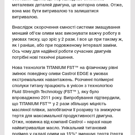
металевих деталей двигуна, це моторна олива. Отже,
вона має бути витривалою та залишатися
витривалою.
Внаслідок скорочення ємності системи змащування
менший об’єм оливи має виконувати важчу роботу в
умовах тиску, що зріс у 2 рази. І все це при такому ж,
як і раніше, або при подовженому інтервалі заміни.
Ось чому для надійної роботи сучасних двигунів
потрібні нові технічні рішення.
Нова технологія TITANIUM FST™ на фізичному рівні
змінює поведінку оливи Castrol EDGE в умовах
екстремальних навантажень. Розчинні полімерні
сполуки титану працюють в унісон з технологією
Fluid Strength Technology (FST™ ), яку було
впроваджено 2011 року. Випробування підтвердили,
що TITANIUM FST™ у 2 рази збільшує міцність
масляної плівки, запобігаючи її розриву та знижуючи
тертя для максимальної продуктивності двигуна.
Отже, новинка від компанії Castrol – наразі наше
найвитриваліше масло. Унікальний титановий
полімер у складі оливи на 15%* зменшує тертя (тертя