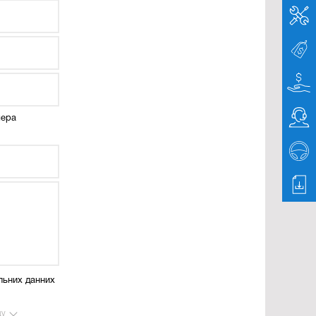
мера
льних данних
ду