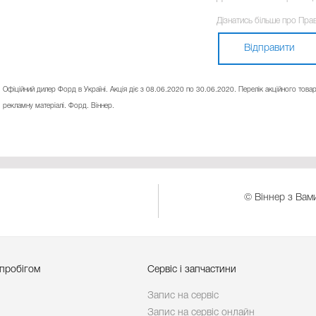
Дізнатись більше про Пра
Відправити
Офіційний дилер Форд в Україні. Акція діє з 08.06.2020 по 30.06.2020. Перелік акційного това
рекламну матеріалі. Форд. Віннер.
© Віннер з Вами
 пробігом
Сервіс і запчастини
Запис на сервіс
Запис на сервіс онлайн