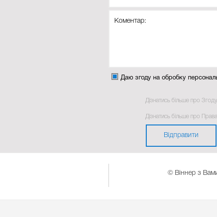
Даю згоду на обробку персонал
Дізнатись більше про Згод
Дізнатись більше про Прав
Відправити
© Віннер з Вами