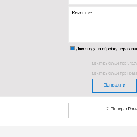
Даю згоду на обробку персонал
Дізнатись більше про Згод
Дізнатись більше про Прав
Відправити
© Віннер з Вами