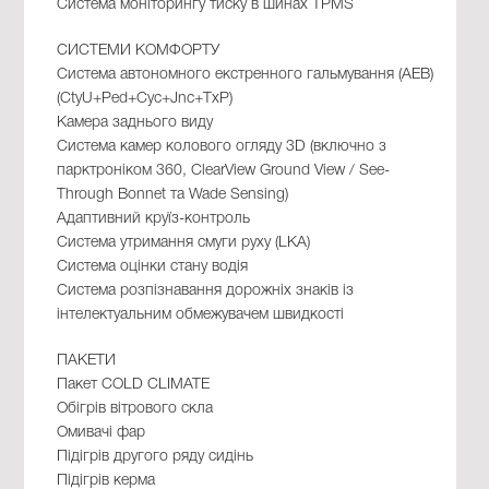
Система моніторингу тиску в шинах TPMS
СИСТЕМИ КОМФОРТУ
Система автономного екстренного гальмування (AEB)
(CtyU+Ped+Cyc+Jnc+TxP)
Камера заднього виду
Система камер колового огляду 3D (включно з
парктроніком 360, ClearView Ground View / See-
Through Bonnet та Wade Sensing)
Адаптивний круїз-контроль
Система утримання смуги руху (LKA)
Система оцінки стану водія
Система розпізнавання дорожніх знаків із
інтелектуальним обмежувачем швидкості
ПАКЕТИ
Пакет COLD CLIMATE
Обігрів вітрового скла
Омивачі фар
Підігрів другого ряду сидінь
Підігрів керма