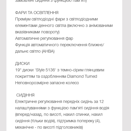
замовлені сидіння з функцією пам'яті)
ФАРИ ТА ОСВІТЛЕННЯ
Преміум світлодіодні фари з світлодіодними
елементами денного світла (включно з анімованими
вказівниками повороту)
Автоматичне регулювання фар
Функція автоматичного переключення ближнє/
дальнє світло (AHBA)
ДИСКИ
19" диски 'Style 5136' з темно-сірим глянцевим
покриттям та оздобленням Diamond Turned
Неповнорозмірне запасне колесо
СИДІННЯ
Електричне регулювання передніх сидінь за 12
налаштуваннями з функцією пам'яті сидіння водія
(вперед/назад, по висоті, нахил спинки, нахил
сидіння (тільки водія), підтримка попереку (4),
механічне - по висоті підголовників)