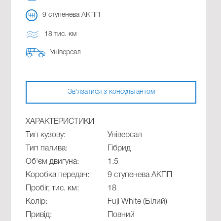
9 cтупенева АКПП
18 тис. км
Універсал
Зв'язатися з консультантом
ХАРАКТЕРИСТИКИ
Тип кузову:
Універсал
Тип палива:
Гібрид
Об'єм двигуна:
1.5
Коробка передач:
9 cтупенева АКПП
Пробіг, тис. км:
18
Колір:
Fuji White (Білий)
Привід:
Повний