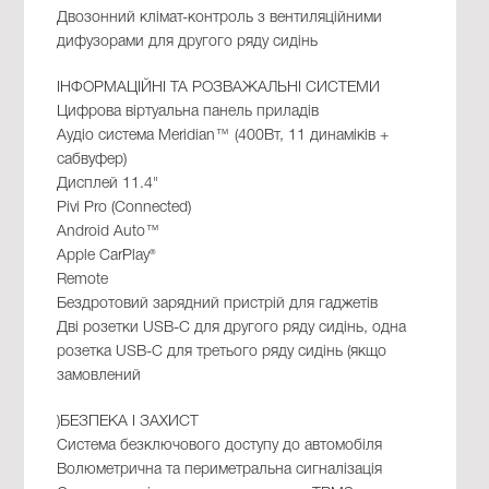
Двозонний клімат-контроль з вентиляційними
дифузорами для другого ряду сидінь
ІНФОРМАЦІЙНІ ТА РОЗВАЖАЛЬНІ СИСТЕМИ
Цифрова віртуальна панель приладів
Аудіо система Meridian™ (400Вт, 11 динаміків +
сабвуфер)
Дисплей 11.4"
Pivi Pro (Connected)
Android Auto™
Apple CarPlay®
Remote
Бездротовий зарядний пристрій для гаджетів
Дві розетки USB-C для другого ряду сидінь, одна
розетка USB-C для третього ряду сидінь (якщо
замовлений
)БЕЗПЕКА І ЗАХИСТ
Система безключового доступу до автомобіля
Волюметрична та периметральна сигналізація