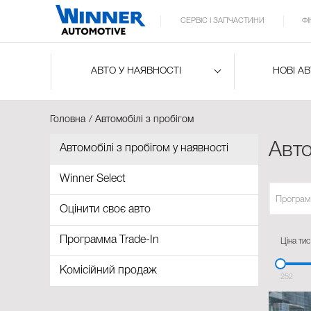
СЕРВІС І ЗАПЧАСТИНИ
Ф
АВТО У НАЯВНОСТІ
НОВІ А
Головна
Автомобілі з пробігом
Авто
Автомобілі з пробігом у наявності
Winner Select
Програм
Оцінити своє авто
Программа Trade-In
Ціна тис
Комісійний продаж
252