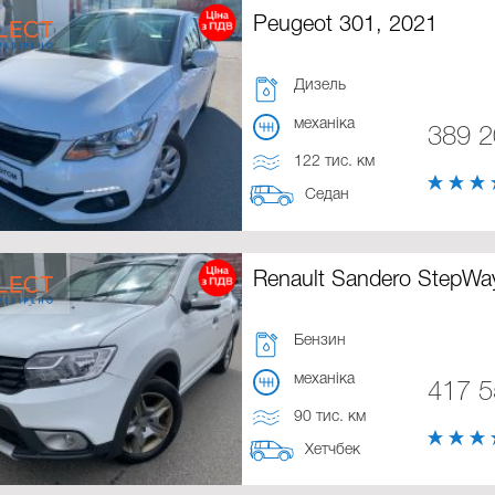
Peugeot 301, 2021
Дизель
механіка
389 
122 тис. км
Седан
Renault Sandero StepWa
Бензин
механіка
417 
90 тис. км
Хетчбек