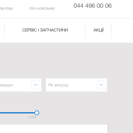
044 496 00 06
ЛІЄНТАМ
ПРО КОМПАНІЮ
СЕРВІС І ЗАПЧАСТИНИ
АКЦІЇ
передач
Рік випуску
12682