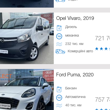
Opel Vivaro, 2019
Дизель
механіка
721 
232 тис. км
Комерційні авто
Ford Puma, 2020
Бензин
Автоматична
757 
40 тис. км