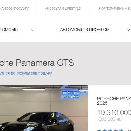
ІНАНСОВІ ПОСЛУГИ
АКСЕСУАРИ LIFESTYLE
КОРПОРАТИВНИМ К
ВТОМОБІЛІ
АВТОМОБІЛІ З ПРОБІГОМ
sche Panamera GTS
утися до результатів пошуку
PORSCHE PANA
2025
10 310 00
200 000 eur