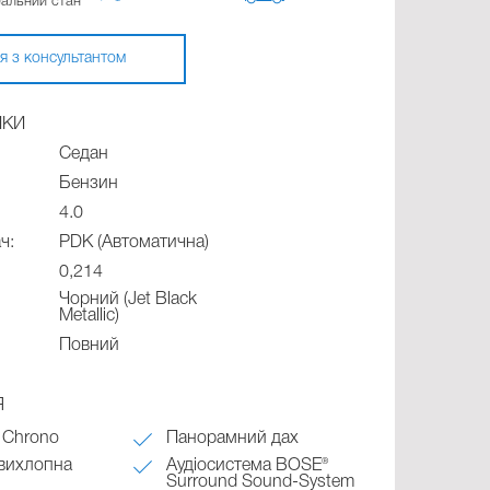
еальний стан
я з консультантом
ИКИ
Седан
Бензин
4.0
ч:
PDK (Автоматична)
0,214
Чорний (Jet Black
Metallic)
Повний
Я
 Chrono
Панорамний дах
вихлопна
Аудіосистема BOSE®
Surround Sound-System