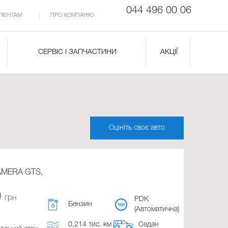
044 496 00 06
ЛІЄНТАМ
ПРО КОМПАНІЮ
СЕРВІС І ЗАПЧАСТИНИ
АКЦІЇ
Оцініть своє авто
MERA GTS,
0
грн
PDK
Бензин
(Автоматична)
0,214 тис. км
Седан