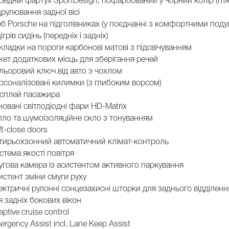
редній фартух SportDesign, пофарбований у чорний колір (гл
друлювання задної вісі
рб Porsche на підголівниках (у поєднанні з комфортними поду
ігрів сидінь (передніх і задніх)
кладки на пороги карбонові матові з підсвічуванням
кет додаткових місць для зберігання речей
льоровий ключ від авто з чохлом
рсоналізовані килимки (з глибоким ворсом)
сплей пасажира
новані світлодіодні фари HD-Matrix
пло та шумоізоляційне скло з тонуванням
ft-close doors
тирьохзонний автоматичний клімат-контроль
стема якості повітря
угова камера із асистентом активного паркування
истент зміни смуги руху
ектричні рулонні сонцезахисні шторки для заднього відділенн
я задніх бокових вікон
ptive cruise control
ergency Assist incl. Lane Keep Assist