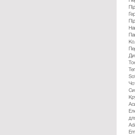
Пе
Пі
Ге
Під
На
Па
Ко
Пе
Ди
То
Те
So
Чо
Си
Кр
Ас
Ел
дл
Ada
Em