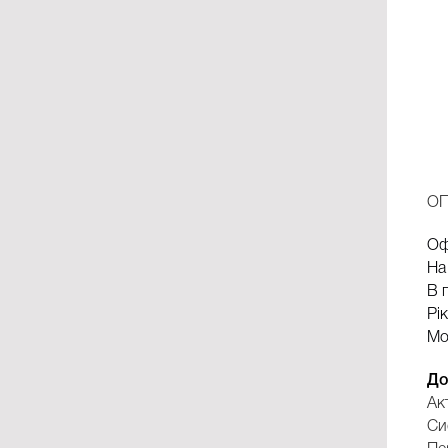
О
Оф
На
В 
Рі
Мо
До
Ак
Си