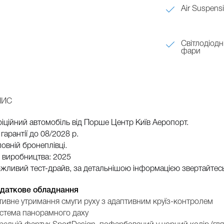
Air Suspens
Світлодіодн
фари
ПИС
іційний автомобіль від Порше Центр Київ Аеропорт.
 гарантії до 08/2028 р.
повній бронеплівці.
к виробництва: 2025
жливий тест-драйв, за детальнішою інформацією звертайтес
даткове обладнання
тивне утримання смуги руху з адаптивним круїз-контролем
стема панорамного даху