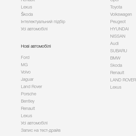
Renault
Opel
Lexus
Toyota
Škoda
Volkswagen
Інтелектуальний підбір
Peugeot
Усі автомобілі
HYUNDAI
NISSAN
Audi
Нові автомобілі
SUBARU
Ford
BMW
MG
Skoda
Volvo
Renault
Jaguar
LAND ROVER
Land Rover
Lexus
Porsche
Bentley
Renault
Lexus
Усі автомобілі
Запис на тест-драйв