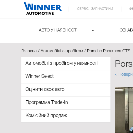
СЕРВІС І ЗАПЧАСТИНИ
Ф
АВТО У НАЯВНОСТІ
НОВІ А
Головна
Автомобілі з пробігом
Porsche Panamera GTS
Por
Автомобілі з пробігом у наявності
< Поверн
Winner Select
Оцінити своє авто
Программа Trade-In
Комісійний продаж