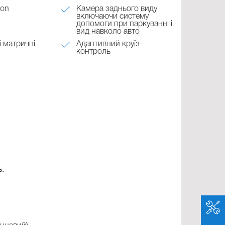
ion
Камера заднього виду
включаючи систему
допомоги при паркуванні і
вид навколо авто
і матричні
Адаптивний круїз-
контроль
ь.