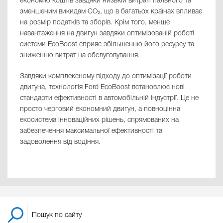
економію коштів завдяки низькій витраті пального та
зменшеним викидам CO₂, що в багатьох країнах впливає
на розмір податків та зборів. Крім того, менше
навантаження на двигун завдяки оптимізованій роботі
системи EcoBoost сприяє збільшенню його ресурсу та
зниженню витрат на обслуговування.
Завдяки комплексному підходу до оптимізації роботи
двигуна, технологія Ford EcoBoost встановлює нові
стандарти ефективності в автомобільній індустрії. Це не
просто черговий економний двигун, а повноцінна
екосистема інноваційних рішень, спрямованих на
забезпечення максимальної ефективності та
задоволення від водіння.