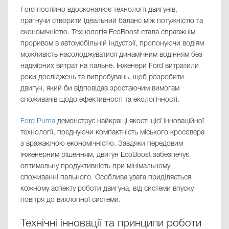
Ford постійно вдосконалює технології двигунів,
прагнучи створити ідеальний баланс між потужністю та
економічністю. Технологія EcoBoost стала справжнім
проривом в автомобільній індустрії, пропонуючи водіям
можливість насолоджуватися динамічним водінням без
надмірних витрат на пальне. Інженери Ford витратили
роки досліджень та випробувань, щоб розробити
двигун, який би відповідав зростаючим вимогам
споживачів щодо ефективності та екологічності.
Ford Puma
демонструє найкращі якості цієї інноваційної
технології, поєднуючи компактність міського кросовера
з вражаючою економічністю. Завдяки передовим
інженерним рішенням, двигун EcoBoost забезпечує
оптимальну продуктивність при мінімальному
споживанні пального. Особлива увага приділяється
кожному аспекту роботи двигуна, від системи впуску
повітря до вихлопної системи.
Технічні інновації та принципи роботи