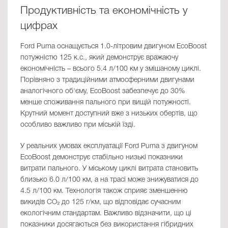
Продуктивність та економічність у
цифрах
Ford Puma оснащується 1.0-літровим двигуном EcoBoost
потужністю 125 к.с., який демонструє вражаючу
економічність – всього 5.4 л/100 км у змішаному циклі.
Порівняно з традиційними атмосферними двигунами
аналогічного об'єму, EcoBoost забезпечує до 30%
менше споживання пального при вищій потужності.
Крутний момент доступний вже з низьких обертів, що
особливо важливо при міській їзді.
У реальних умовах експлуатації Ford Puma з двигуном
EcoBoost демонструє стабільно низькі показники
витрати пального. У міському циклі витрата становить
близько 6.0 л/100 км, а на трасі може знижуватися до
4.5 л/100 км. Технологія також сприяє зменшенню
викидів CO₂ до 125 г/км, що відповідає сучасним
екологічним стандартам. Важливо відзначити, що ці
показники досягаються без використання гібридних