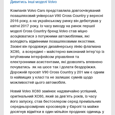
Дивитись інші моделі Volvo
Компанія Volvo Cars представлила довгоочікуваний
позашляховий універсал V90 Cross Country у вересні
2016 року, а на українському ринку він дебютував у
квітні 2017 року. Із часу виходу на ринок першої
моделі Cross Country бренд Volvo став міцно
асоціюватися з потужними автомобілями, які
володіють відмінними позашляховими якостями.
Ззовні він продовжує дизайнерську лінію флагмана
ХС90, а всередині – майстерно виконаний інтер’єр із
інтуїтивним інтерфейсом управління та
електронними асистентами, які дозволять впевнено
почуватись як на шосе так і долати бездоріжжя.
Дорожній просвіт V90 Cross Country у 201 мм є одним
із найвищих у класі та не залишає сумнів щодо
можливостей цього автомобіля.
Новий Volvo XC60 замінює надзвичайно успішний,
оригінальний XC60, який за дев'ять років, із часу
його запуску, став бестселером серед преміальних
середньорозмірних кросоверів у Європі та майже
досягнув відмітки в один мільйон проданих одиниць у