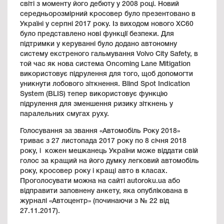
світі з моменту його дебюту у 2008 році. Новий
середньорозмірний кросовер було презентовано в
Україні у серпні 2017 року. Із виходом нового XC60
було представлено нові функції безпеки. Для
підтримки у керуванні було додано автономну
систему екстреного гальмування Volvo City Safety, в
той час як нова система Oncoming Lane Mitigation
використовує підрулення для того, щоб допомогти
уникнути лобового зіткнення. Blind Spot Indication
System (BLIS) тепер використовує функцію
підрулення для зменшення ризику зіткнень у
паралельних смугах руху.
Голосування за звання «Автомобіль Року 2018»
триває з 27 листопада 2017 року по 8 січня 2018
року, і кожен мешканець України може віддати свій
голос за кращий на його думку легковий автомобіль
року, кросовер року і кращі авто в класах.
Проголосувати можна на сайті autoroku.ua або
відправити заповнену анкету, яка опублікована в
журналі «Автоцентр» (починаючи з № 22 від
27.11.2017).