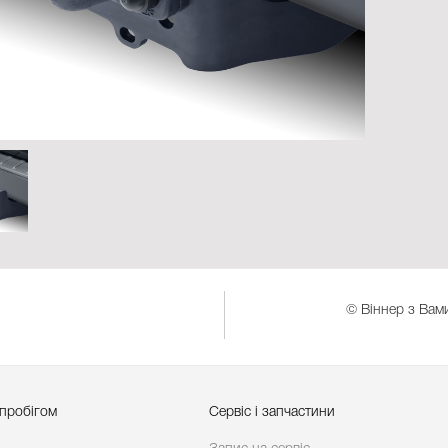
© Віннер з Вами
 пробігом
Сервіс і запчастини