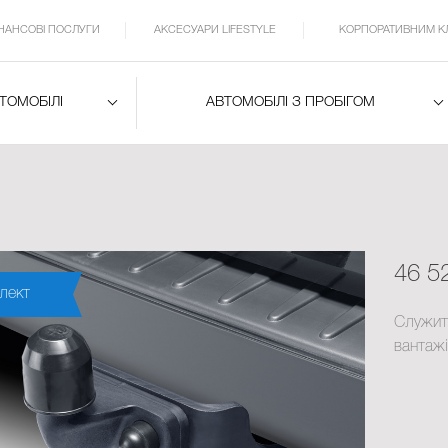
ІНАНСОВІ ПОСЛУГИ
АКСЕСУАРИ LIFESTYLE
КОРПОРАТИВНИМ К
ВТОМОБІЛІ
АВТОМОБІЛІ З ПРОБІГОМ
46 5
лект
Служит
вантаж