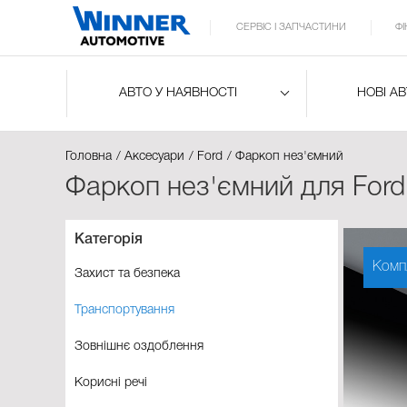
СЕРВІС І ЗАПЧАСТИНИ
Ф
АВТО У НАЯВНОСТІ
НОВІ А
Головна
Аксесуари
Ford
Фаркоп нез'ємний
Фаркоп нез'ємний для Ford
Категорія
Комп
Захист та безпека
Транспортування
Зовнішнє оздоблення
Корисні речі