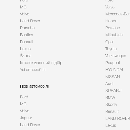
Ford
Ford
MG
Volvo
Volvo
Mercedes-Be
Land Rover
Honda
Porsche
Porsche
Bentley
Mitsubishi
Renault
Opel
Lexus
Toyota
Škoda
Volkswagen
Інтелектуальний підбір
Peugeot
Усі автомобілі
HYUNDAI
NISSAN
Audi
Нові автомобілі
SUBARU
Ford
BMW
MG
Skoda
Volvo
Renault
Jaguar
LAND ROVER
Land Rover
Lexus