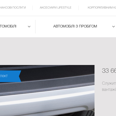
ІНАНСОВІ ПОСЛУГИ
АКСЕСУАРИ LIFESTYLE
КОРПОРАТИВНИМ К
ВТОМОБІЛІ
АВТОМОБІЛІ З ПРОБІГОМ
33 6
лект
Служит
вантаж