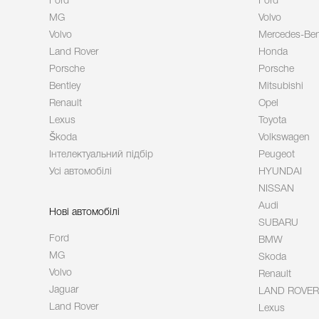
Ford
Ford
MG
Volvo
Volvo
Mercedes-Be
Land Rover
Honda
Porsche
Porsche
Bentley
Mitsubishi
Renault
Opel
Lexus
Toyota
Škoda
Volkswagen
Інтелектуальний підбір
Peugeot
Усі автомобілі
HYUNDAI
NISSAN
Audi
Нові автомобілі
SUBARU
Ford
BMW
MG
Skoda
Volvo
Renault
Jaguar
LAND ROVER
Land Rover
Lexus