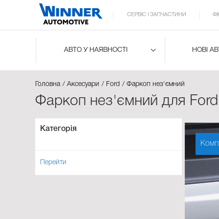
СЕРВІС І ЗАПЧАСТИНИ
Ф
АВТО У НАЯВНОСТІ
НОВІ А
Головна
Аксесуари
Ford
Фаркоп нез'ємний
Фаркоп нез'ємний для Ford
Категорія
Комп
Перейти