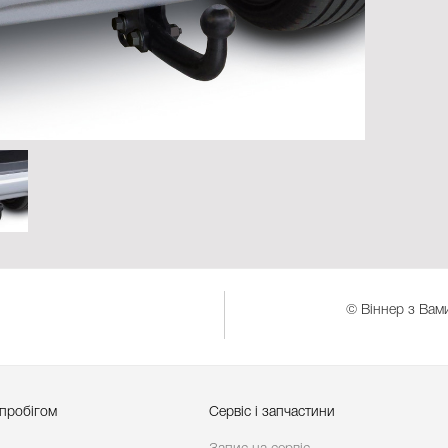
© Віннер з Вами
 пробігом
Сервіс і запчастини