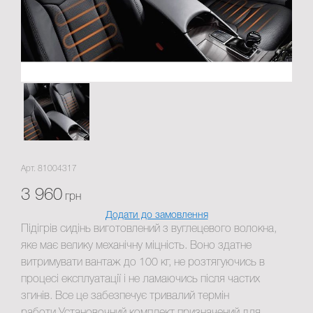
Арт. 81004317
3 960
грн
Додати до замовлення
Підігрів сидінь виготовлений з вуглецевого волокна,
яке має велику механічну міцність. Воно здатне
витримувати вантаж до 100 кг, не розтягуючись в
процесі експлуатації і не ламаючись після частих
згинів. Все це забезпечує тривалий термін